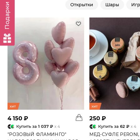
Подарки к заказу
Открытки
Шары
Иг
хит
хит
4 150 ₽
250 ₽
Купить за
1 037 ₽
Купить за
62 ₽
x 4
x 4
"РОЗОВЫЙ ФЛАМИНГО"
МЕД-СУФЛЕ PERONI,