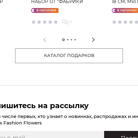
ГР
НАБОР ОТ "ФАБРИКИ
18 СМ, МЯ
СЧАСТЬЕ"
в наличии
в наличии
0
КАТАЛОГ ПОДАРКОВ
ишитесь на рассылку
в числе первых, кто узнает о новинках, распродажах и и
х Fashion Flowers