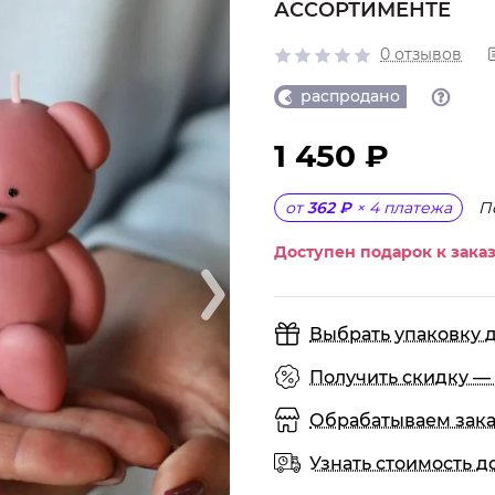
АССОРТИМЕНТЕ
0 отзывов
распродано
1 450 ₽
П
от
362 ₽
×
4
платежа
Доступен подарок к заказ
Выбрать упаковку 
Получить скидку — 
Обрабатываем заказы
Узнать стоимость д