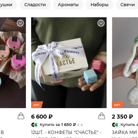
рушки
Сладости
Ароматы
Наборы
Свечи
хит
хит
6 600 ₽
2 350 ₽
Купить за
1 650 ₽
Купить 
x 4
 В
12ШТ. - КОНФЕТЫ "СЧАСТЬЕ" -
ЗАЙКА МИ