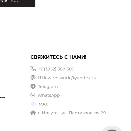
саться
СВЯЖИТЕСЬ С НАМИ!
+7 (3952) 588-500
ff.flowers.work@yandex.ru
Telegram
WhatsApp
MAX
г. Иркутск, ул. Партизанская 29