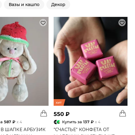
Вазы и кашпо
Декор
хит
550 ₽
за
587 ₽
Купить за
137 ₽
x 4
x 4
 В ШАПКЕ АРБУЗИК
"СЧАСТЬЕ" КОНФЕТА ОТ