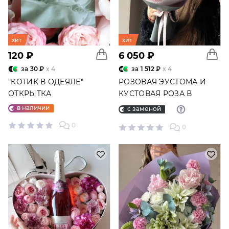
хит
хит
120 ₽
6 050 ₽
за
30 ₽
x 4
за
1 512 ₽
x 4
"КОТИК В ОДЕЯЛЕ"
РОЗОВАЯ ЭУСТОМА И
ОТКРЫТКА
КУСТОВАЯ РОЗА В
БУКЕТЕ "ТРЕПЕТ" №5664
в наличии
с заменой
0
0