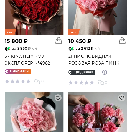
хит
хит
15 800 ₽
10 450 ₽
за
3 950 ₽
x 4
за
2 612 ₽
x 4
37 КРАСНЫХ РОЗ
21 ПИОНОВИДНАЯ
ЭКСПЛОРЕР №4982
РОЗОВАЯ РОЗА ПИНК
ОХАРА №5687
в наличии
предзаказ
0
0