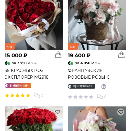
хит
хит
15 000 ₽
19 400 ₽
за
3 750 ₽
x 4
за
4 850 ₽
x 4
35 КРАСНЫХ РОЗ
ФРАНЦУЗСКИЕ
ЭКСПЛОРЕР №2918
РОЗОВЫЕ РОЗЫ С
ЭВКАЛИПТОМ В
в наличии
предзаказ
КОРЗИНЕ "НИЦЦА"
2
0
№5871