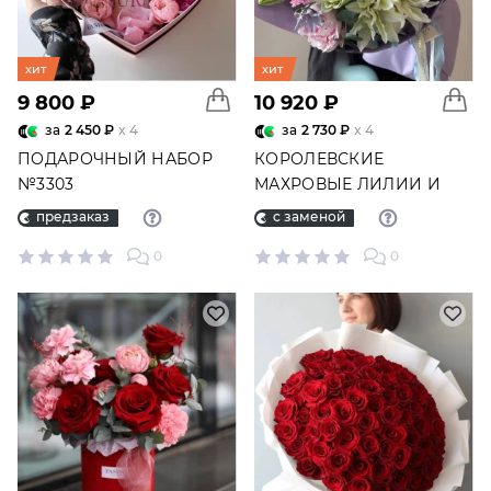
хит
хит
9 800 ₽
10 920 ₽
за
2 450 ₽
x 4
за
2 730 ₽
x 4
ПОДАРОЧНЫЙ НАБОР
КОРОЛЕВСКИЕ
№3303
МАХРОВЫЕ ЛИЛИИ И
ПИОНЫ В БУКЕТЕ
предзаказ
с заменой
"МАРСЕЛЬ" №3030
0
0