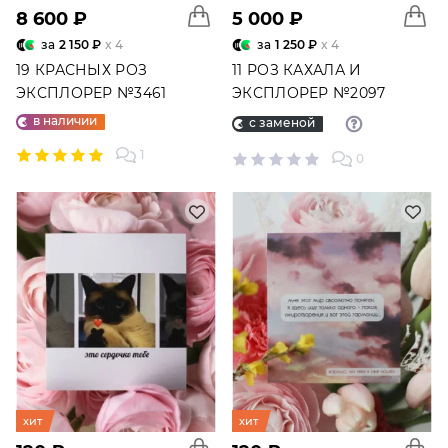
8 600 ₽
5 000 ₽
за
2 150 ₽
x 4
за
1 250 ₽
x 4
19 КРАСНЫХ РОЗ
11 РОЗ КАХАЛА И
ЭКСПЛОРЕР №3461
ЭКСПЛОРЕР №2097
в наличии
с заменой
1
0
хит
хит