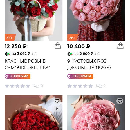
хит
хит
12 250 ₽
10 400 ₽
за
3 062 ₽
x 4
за
2 600 ₽
x 4
КРАСНЫЕ РОЗЫ В
9 КУСТОВЫХ РОЗ
СУМОЧКЕ "ЖЕНЕВА"
ДЖУЛЬЕТТА №2979
№4488
в наличии
в наличии
0
0