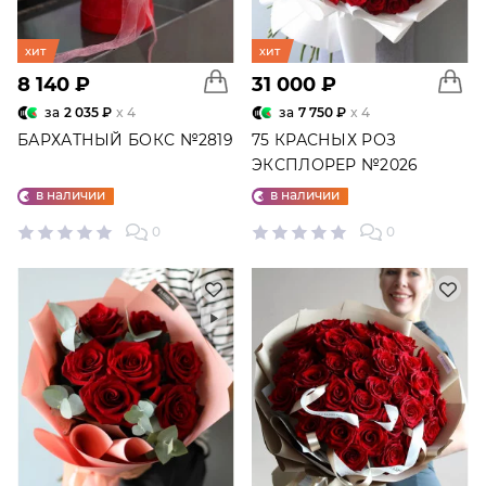
хит
хит
8 140 ₽
31 000 ₽
за
2 035 ₽
x 4
за
7 750 ₽
x 4
БАРХАТНЫЙ БОКС №2819
75 КРАСНЫХ РОЗ
ЭКСПЛОРЕР №2026
в наличии
в наличии
0
0