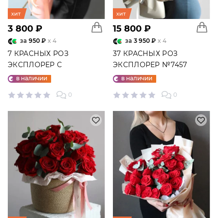
хит
хит
3 800 ₽
15 800 ₽
за
950 ₽
x 4
за
3 950 ₽
x 4
7 КРАСНЫХ РОЗ
37 КРАСНЫХ РОЗ
ЭКСПЛОРЕР С
ЭКСПЛОРЕР №7457
ЭВКАЛИПТОМ №2136
в наличии
в наличии
0
0