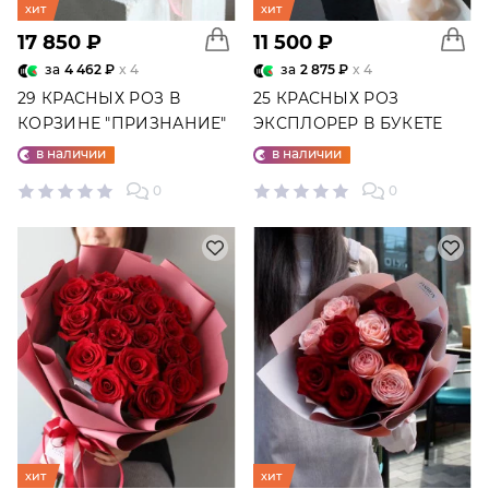
хит
хит
17 850 ₽
11 500 ₽
за
4 462 ₽
x 4
за
2 875 ₽
x 4
29 КРАСНЫХ РОЗ В
25 КРАСНЫХ РОЗ
КОРЗИНЕ "ПРИЗНАНИЕ"
ЭКСПЛОРЕР В БУКЕТЕ
№2358
"ЛЮБИМОЙ" №6876
в наличии
в наличии
0
0
хит
хит