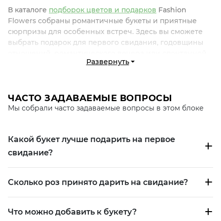
В каталоге
подборок цветов и подарков
Fashion
Flowers собраны романтичные букеты и приятные
сюрпризы для особенных встреч. Здесь вы сможете
выбрать подарок для первого свидания, годовщины
отношений, романтического вечера или спонтанной
Развернуть
встречи. Легкие цветочные композиции, стильные
аксессуары и небольшие знаки внимания помогают
подчеркнуть симпатию, создать теплую атмосферу и
сделать момент по-настоящему запоминающимся.
ЧАСТО ЗАДАВАЕМЫЕ ВОПРОСЫ
Мы собрали часто задаваемые вопросы в этом блоке
КАКИЕ БУКЕТЫ ВЫБИРАЮТ НА
СВИДАНИЕ
Какой букет лучше подарить на первое
Для романтической встречи чаще всего выбирают
свидание?
букеты, которые выглядят элегантно, не перегружены
деталями и передают искренние чувства. В
зависимости от повода это могут быть как нежные
Сколько роз принято дарить на свидание?
композиции, так и классические розы или эффектные
авторские решения.
Что можно добавить к букету?
ЛЕГКИЕ РОМАНТИЧЕСКИЕ БУКЕТЫ