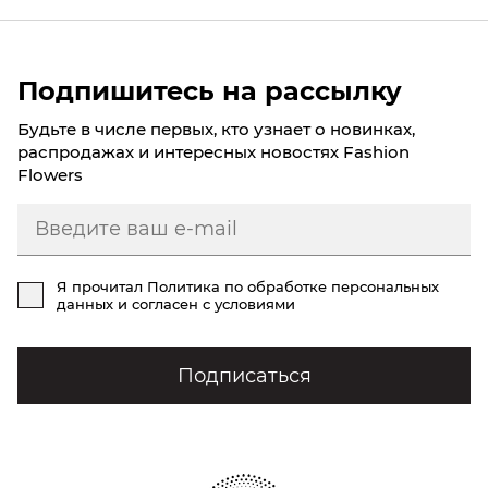
обратите внимание на компактные композиции с
эффектной авторской флористикой. Они выглядят
дорого, современно и отлично подходят для
Подпишитесь на рассылку
особенного вечера.
Будьте в числе первых, кто узнает о новинках,
авторские букеты
;
распродажах и интересных новостях Fashion
25 роз
;
Flowers
букеты в коробке
;
премиальные букеты
.
Такие композиции позволяют создать яркий
эмоциональный эффект и сделать романтическое
Я прочитал
Политика по обработке персональных
свидание еще более запоминающимся.
данных
и согласен с условиями
МИНИ-БУКЕТЫ
Подписаться
Для первого свидания многие предпочитают
небольшие композиции. Они выглядят аккуратно,
легко воспринимаются и становятся приятным
знаком внимания без излишней торжественности.