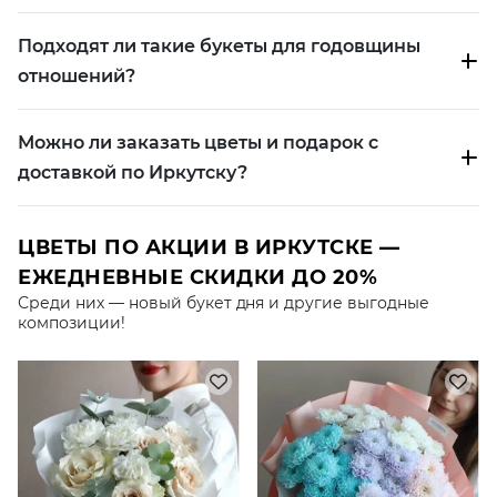
Самым популярным выбором для свиданий остаются
Подходят ли такие букеты для годовщины
нежные композиции в светлой цветовой гамме. Они
отношений?
создают ощущение легкости и романтики, не
выглядят слишком официально и подходят
практически для любого этапа отношений.
Можно ли заказать цветы и подарок с
доставкой по Иркутску?
Для такого случая особенно хорошо подходят:
розовые букеты
;
ЦВЕТЫ ПО АКЦИИ В ИРКУТСКЕ —
букеты в кремовых оттенках
;
букеты с эустомой
;
ЕЖЕДНЕВНЫЕ СКИДКИ ДО 20%
букеты с альстромерией
;
Среди них — новый букет дня и другие выгодные
композиции!
букеты в цветовой гамме микс
.
Такие композиции становятся красивым проявлением
внимания и помогают создать непринужденную
атмосферу общения.
КЛАССИЧЕСКИЕ РОЗЫ