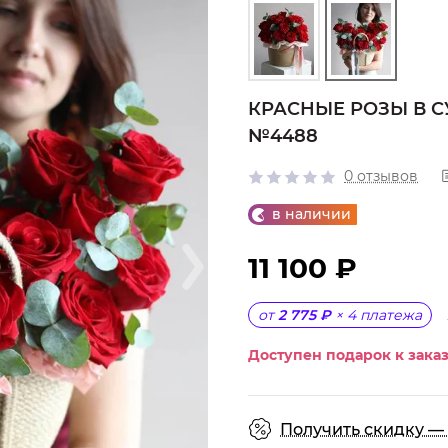
КРАСНЫЕ РОЗЫ В С
№4488
0 отзывов
в наличии
11 100 ₽
от
2 775 ₽
×
4
платежа
Доступен подарок к заказ
Получить скидку — 