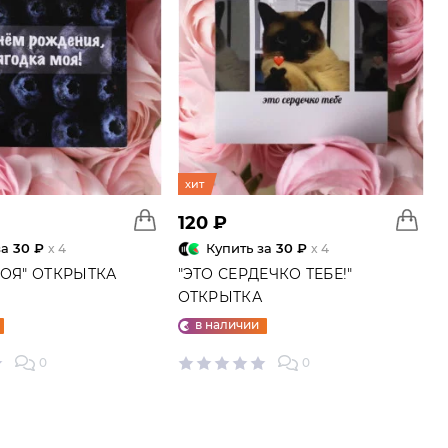
хит
120 ₽
за
30 ₽
Купить за
30 ₽
x 4
x 4
МОЯ" ОТКРЫТКА
"ЭТО СЕРДЕЧКО ТЕБЕ!"
ОТКРЫТКА
в наличии
0
0