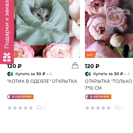
Подарки к заказу
хит
хит
120 ₽
120 ₽
Купить за
30 ₽
Купить за
30 ₽
x 4
x 4
"КОТИК В ОДЕЯЛЕ" ОТКРЫТКА
ОТКРЫТКА "ТОЛЬКО 
7*10 СМ
в наличии
в наличии
0
0