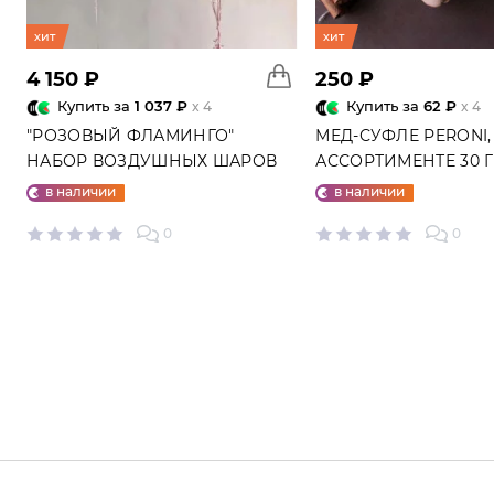
хит
хит
4 150 ₽
250 ₽
Купить за
1 037 ₽
Купить за
62 ₽
x 4
x 4
"РОЗОВЫЙ ФЛАМИНГО"
МЕД-СУФЛЕ PERONI,
НАБОР ВОЗДУШНЫХ ШАРОВ
АССОРТИМЕНТЕ 30 
№25
в наличии
в наличии
0
0