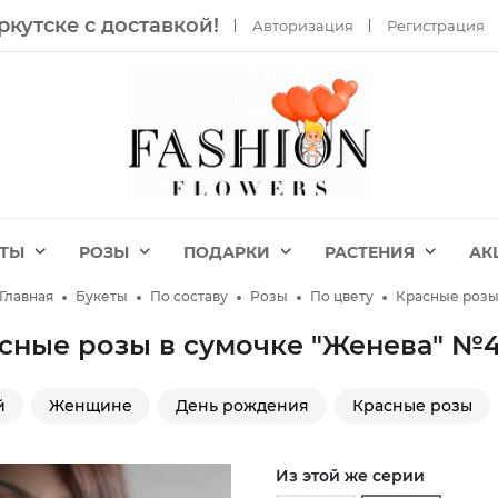
ркутске с доставкой!
Авторизация
Регистрация
ЕТЫ
РОЗЫ
ПОДАРКИ
РАСТЕНИЯ
АК
Главная
Букеты
По составу
Розы
По цвету
Красные роз
сные розы в сумочке "Женева" №
й
Женщине
День рождения
Красные розы
Из этой же серии