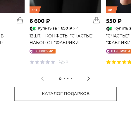
хит
хит
6 600 ₽
550 ₽
Купить за
1 650 ₽
Купить 
x 4
 В
12ШТ. - КОНФЕТЫ "СЧАСТЬЕ" -
"СЧАСТЬЕ"
ГР
НАБОР ОТ "ФАБРИКИ
"ФАБРИКИ 
СЧАСТЬЕ"
в наличии
в наличии
0
КАТАЛОГ ПОДАРКОВ