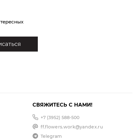
нтересных
саться
СВЯЖИТЕСЬ С НАМИ!
+7 (3952) 588-500
ff.flowers.work@yandex.ru
Telegram