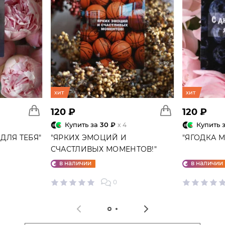
хит
хит
120 ₽
120 ₽
Купить за
30 ₽
Купить 
x 4
ДЛЯ ТЕБЯ"
"ЯРКИХ ЭМОЦИЙ И
"ЯГОДКА 
СЧАСТЛИВЫХ МОМЕНТОВ!"
ОТКРЫТКА
в наличии
в наличии
0