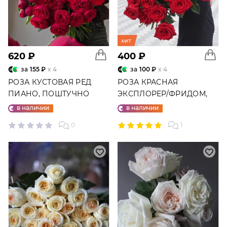
хит
620 ₽
400 ₽
за
155 ₽
x 4
за
100 ₽
x 4
РОЗА КУСТОВАЯ РЕД
РОЗА КРАСНАЯ
ПИАНО, ПОШТУЧНО
ЭКСПЛОРЕР/ФРИДОМ,
ПОШТУЧНО
в наличии
в наличии
0
1