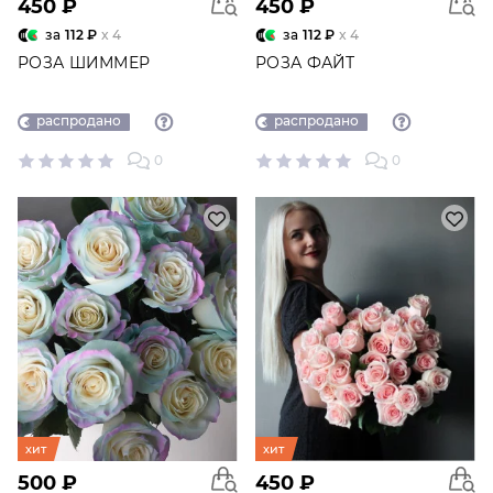
450 ₽
450 ₽
за
112 ₽
x 4
за
112 ₽
x 4
РОЗА ШИММЕР
РОЗА ФАЙТ
распродано
распродано
0
0
хит
хит
500 ₽
450 ₽