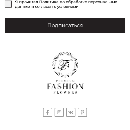
Я прочитал
Политика по обработке персональных
Подходит для:
данных
и согласен с условиями
лёгкой романтики;
символического жеста;
Подписаться
первого шага в отношениях.
ЧТО ОЗНАЧАЕТ ОДНА РОЗА
Одна роза — это символ простоты и прямого
внимания.
Она не про масштаб, а про:
искренность;
конкретный жест;
личное обращение.
Иногда один цветок говорит больше, чем большой
букет.
КОГДА 1 РОЗА — ЛУЧШИЙ ВЫБОР