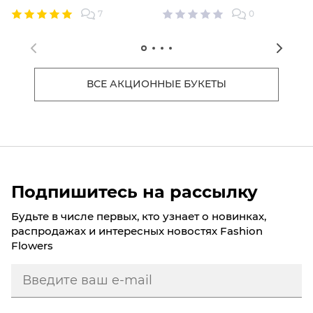
спонтанного подарка;
7
0
комплимента;
приятного сюрприза.
Это настоящий цветочный комплимент.
ВСЕ АКЦИОННЫЕ БУКЕТЫ
ДЕЛИКАТНЫЙ УНИВЕРСАЛЬНЫЙ ВАРИАНТ
Одна роза может быть уместной даже в нейтральных
ситуациях.
Подходит для:
Подпишитесь на рассылку
формального внимания;
небольшого поздравления;
Будьте в числе первых, кто узнает о новинках,
простого жеста благодарности.
распродажах и интересных новостях Fashion
Flowers
РОМАНТИКА В МИНИМАЛЬНОМ ФОРМАТЕ
Даже одна роза может быть очень эмоциональной,
если подана правильно.