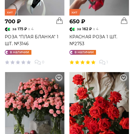
хит
хит
700 ₽
650 ₽
за
175 ₽
x 4
за
162 ₽
x 4
РОЗА "ПЛАЯ БЛАНКА" 1
КРАСНАЯ РОЗА 1 ШТ.
ШТ. №3146
№2753
в наличии
в наличии
0
1