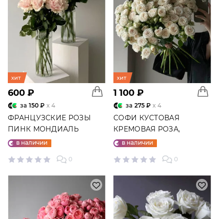
хит
хит
600 ₽
1 100 ₽
за
150 ₽
x 4
за
275 ₽
x 4
ФРАНЦУЗСКИЕ РОЗЫ
СОФИ КУСТОВАЯ
ПИНК МОНДИАЛЬ
КРЕМОВАЯ РОЗА,
ПОШТУЧНО
в наличии
в наличии
0
0