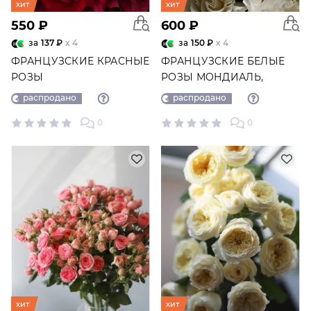
хит
хит
550 ₽
600 ₽
за
137 ₽
x 4
за
150 ₽
x 4
ФРАНЦУЗСКИЕ КРАСНЫЕ
ФРАНЦУЗСКИЕ БЕЛЫЕ
РОЗЫ
РОЗЫ МОНДИАЛЬ,
ПОШТУЧНО
распродано
распродано
0
0
хит
хит