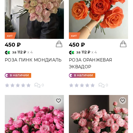
хит
хит
450 ₽
450 ₽
за
112 ₽
x 4
за
112 ₽
x 4
РОЗА ПИНК МОНДИАЛЬ
РОЗА ОРАНЖЕВАЯ
ЭКВАДОР
в наличии
в наличии
0
0