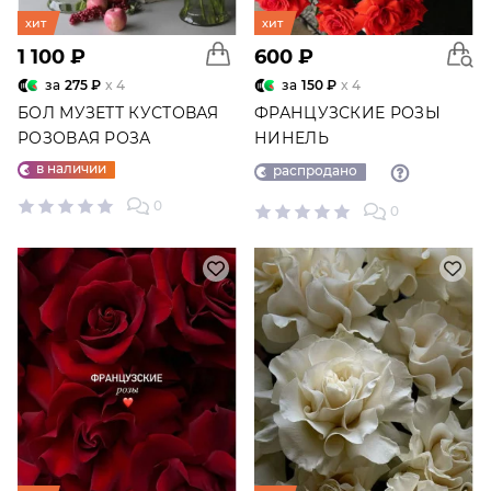
хит
хит
1 100 ₽
600 ₽
за
275 ₽
x 4
за
150 ₽
x 4
БОЛ МУЗЕТТ КУСТОВАЯ
ФРАНЦУЗСКИЕ РОЗЫ
РОЗОВАЯ РОЗА
НИНЕЛЬ
в наличии
распродано
0
0