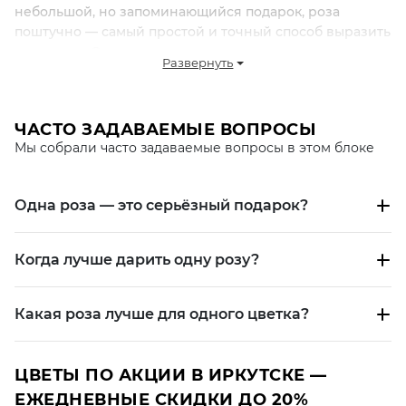
небольшой, но запоминающийся подарок, роза
поштучно — самый простой и точный способ выразить
внимание. Одна роза не перегружена смыслом, но
Развернуть
при этом всегда воспринимается эмоционально и
персонально.
В Fashion Flowers розы поштучно выбирают, когда
ЧАСТО ЗАДАВАЕМЫЕ ВОПРОСЫ
важно сделать небольшой, но значимый подарок.
Мы собрали часто задаваемые вопросы в этом блоке
ПОЧЕМУ ВЫБИРАЮТ 1 РОЗУ
Одна роза — это серьёзный подарок?
Одна роза — это не маленький букет, а отдельный
формат подарка.
Когда лучше дарить одну розу?
Она передаёт:
внимание;
Какая роза лучше для одного цветка?
симпатию;
аккуратный знак чувств;
простой, но личный жест.
ЦВЕТЫ ПО АКЦИИ В ИРКУТСКЕ —
ЕЖЕДНЕВНЫЕ СКИДКИ ДО 20%
Это идеальный вариант, когда не нужен большой