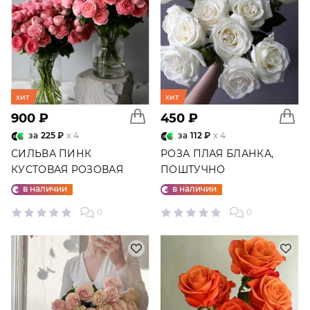
хит
хит
900 ₽
450 ₽
за
225 ₽
x 4
за
112 ₽
x 4
СИЛЬВА ПИНК
РОЗА ПЛАЯ БЛАНКА,
КУСТОВАЯ РОЗОВАЯ
ПОШТУЧНО
РОЗА
в наличии
в наличии
0
0