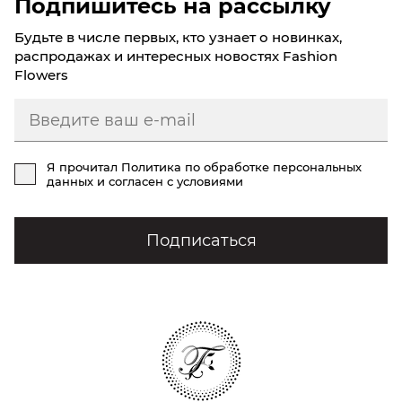
Подпишитесь на рассылку
Микс роз часто выбирают, когда сложно выбрать один
цвет.
Будьте в числе первых, кто узнает о новинках,
распродажах и интересных новостях Fashion
Подходит для:
Flowers
нейтральных поздравлений
универсальных подарков
ситуаций, когда не знаю, какие выбрать
Я прочитал
Политика по обработке персональных
ЧЕМ МИКС РОЗ ОТЛИЧАЕТСЯ ОТ МОНО-
данных
и согласен с условиями
БУКЕТОВ
более яркий и динамичный, чем однотонные
Подписаться
розы
менее строгий, чем классические композиции
более эмоциональный, чем минималистичные
варианты
универсален по восприятию
Это праздник в одном букете.