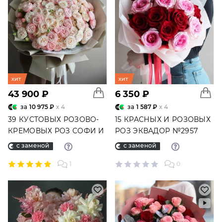
хит
хит
43 900 ₽
6 350 ₽
за
10 975 ₽
x 4
за
1 587 ₽
x 4
39 КУСТОВЫХ РОЗОВО-
15 КРАСНЫХ И РОЗОВЫХ
КРЕМОВЫХ РОЗ СОФИ И
РОЗ ЭКВАДОР №2957
МАДАМ БОМБАСТИК
с заменой
с заменой
№5479
1
0