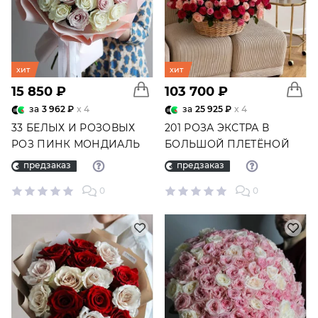
хит
хит
15 850 ₽
103 700 ₽
за
3 962 ₽
x 4
за
25 925 ₽
x 4
33 БЕЛЫХ И РОЗОВЫХ
201 РОЗА ЭКСТРА В
РОЗ ПИНК МОНДИАЛЬ
БОЛЬШОЙ ПЛЕТЁНОЙ
№2336
КОРЗИНЕ №6576
предзаказ
предзаказ
0
0