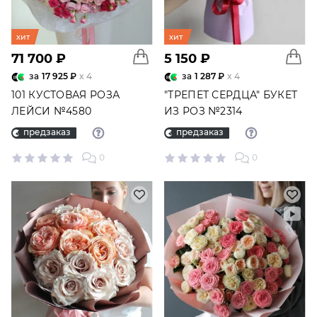
хит
хит
71 700 ₽
5 150 ₽
за
17 925 ₽
x 4
за
1 287 ₽
x 4
101 КУСТОВАЯ РОЗА
"ТРЕПЕТ СЕРДЦА" БУКЕТ
ЛЕЙСИ №4580
ИЗ РОЗ №2314
предзаказ
предзаказ
0
0