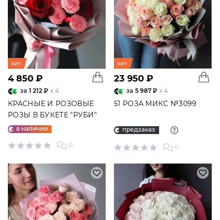
хит
хит
4 850 ₽
23 950 ₽
за
1 212 ₽
x 4
за
5 987 ₽
x 4
КРАСНЫЕ И РОЗОВЫЕ
51 РОЗА МИКС №3099
РОЗЫ В БУКЕТЕ "РУБИ"
№2684
в наличии
предзаказ
0
0