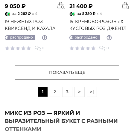
9 050 ₽
21 400 ₽
за
2 262 ₽
x 4
за
5 350 ₽
x 4
19 НЕЖНЫХ РОЗ
19 КРЕМОВО-РОЗОВЫХ
КВИКСЕНД И КАХАЛА
КУСТОВЫХ РОЗ ДЖЕНТЛ
№2119
ТРЕНСЕТТЕР И БОЛ
распродано
распродано
МУЗЕТТ №3072
0
0
ПОКАЗАТЬ ЕЩЕ
1
2
3
>
>|
МИКС ИЗ РОЗ — ЯРКИЙ И
ВЫРАЗИТЕЛЬНЫЙ БУКЕТ С РАЗНЫМИ
ОТТЕНКАМИ