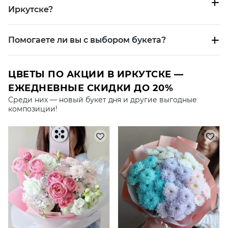
Это букет, который не про один смысл, а про эмоцию в
Иркутске?
целом.
В КАКИХ СЛУЧАЯХ ДАРЯТ МИКС ИЗ РОЗ
Помогаете ли вы с выбором букета?
ЯРКИЕ ПРАЗДНИКИ И ПОЗДРАВЛЕНИЯ
Один из самых популярных сценариев.
ЦВЕТЫ ПО АКЦИИ В ИРКУТСКЕ —
ЕЖЕДНЕВНЫЕ СКИДКИ ДО 20%
Подходит для:
Среди них — новый букет дня и другие выгодные
композиции!
дня рождения
юбилея
личных праздников
Это праздничное настроение в одном букете.
ЭМОЦИОНАЛЬНЫЕ ПОДАРКИ
Микс роз часто выбирают, когда хочется выразить
сразу несколько эмоций.
Подходит для: