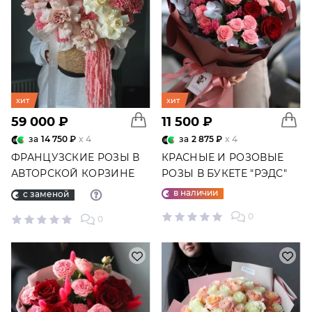
хит
хит
59 000 ₽
11 500 ₽
за
14 750 ₽
x 4
за
2 875 ₽
x 4
ФРАНЦУЗСКИЕ РОЗЫ В
КРАСНЫЕ И РОЗОВЫЕ
АВТОРСКОЙ КОРЗИНЕ
РОЗЫ В БУКЕТЕ "РЭДС"
"МОНАКО" №4367
№6987
в наличии
с заменой
0
0