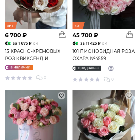
хит
хит
6 700 ₽
45 700 ₽
за
1 675 ₽
x 4
за
11 425 ₽
x 4
15 КРАСНО-КРЕМОВЫХ
101 ПИОНОВИДНАЯ РОЗА
РОЗ КВИКСЕНД И
ОХАРА №4559
ЭКСПЛОРЕР №8467
в наличии
предзаказ
0
0