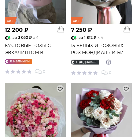
хит
хит
12 200 ₽
7 250 ₽
за
3 050 ₽
x 4
за
1 812 ₽
x 4
КУСТОВЫЕ РОЗЫ С
15 БЕЛЫХ И РОЗОВЫХ
ЭВКАЛИПТОМ В
РОЗ МОНДИАЛЬ И БИ
ШЛЯПНОЙ КОРОБКЕ
СВИТ №3459
в наличии
предзаказ
"ДЖЕЙН" №4634
0
0