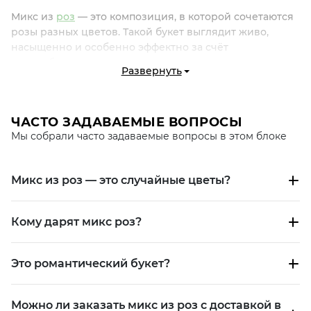
Микс из
роз
— это композиция, в которой сочетаются
розы разных цветов. Такой букет выглядит живо,
насыщенно и особенно эффектно за счёт
разнообразия оттенков.
Развернуть
В Fashion Flowers микс из роз выбирают, когда хочется
подарить яркий, эмоциональный и нестандартный
букет с вау-эффектом.
ЧАСТО ЗАДАВАЕМЫЕ ВОПРОСЫ
Мы собрали часто задаваемые вопросы в этом блоке
ПОЧЕМУ ВЫБИРАЮТ МИКС ИЗ РОЗ
Микс роз — это про эмоции, динамику и
Микс из роз — это случайные цветы?
разнообразие.
Он передаёт:
Кому дарят микс роз?
радость
внимание
Это романтический букет?
позитив
многогранность чувств
Можно ли заказать микс из роз с доставкой в