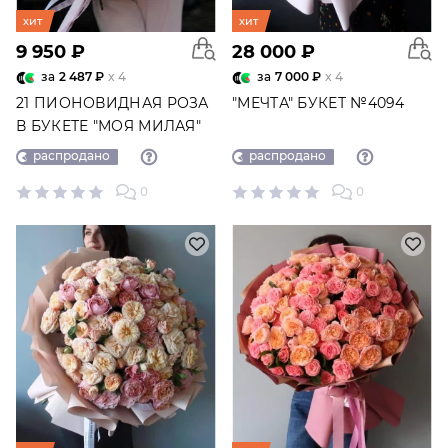
хит
хит
9 950 ₽
28 000 ₽
за
2 487 ₽
x 4
за
7 000 ₽
x 4
21 ПИОНОВИДНАЯ РОЗА
"МЕЧТА" БУКЕТ №4094
В БУКЕТЕ "МОЯ МИЛАЯ"
№2235
распродано
распродано
0
0