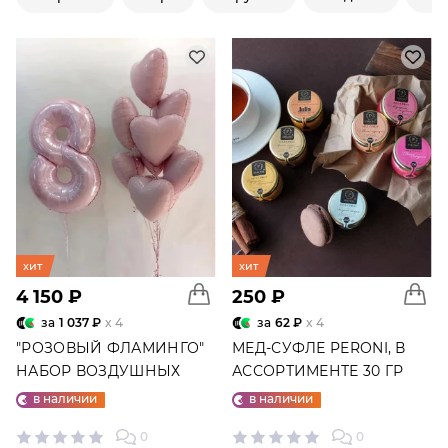
хит
хит
4 150 ₽
250 ₽
за
1 037 ₽
x 4
за
62 ₽
x 4
"РОЗОВЫЙ ФЛАМИНГО"
МЕД-СУФЛЕ PERONI, В
НАБОР ВОЗДУШНЫХ
АССОРТИМЕНТЕ 30 ГР
ШАРОВ №25
в наличии
в наличии
0
0