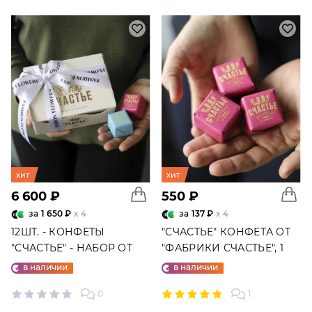
хит
хит
6 600 ₽
550 ₽
за
1 650 ₽
x 4
за
137 ₽
x 4
12ШТ. - КОНФЕТЫ
"СЧАСТЬЕ" КОНФЕТА ОТ
"СЧАСТЬЕ" - НАБОР ОТ
"ФАБРИКИ СЧАСТЬЕ", 1
"ФАБРИКИ СЧАСТЬЕ"
ШТ.
в наличии
в наличии
0
1