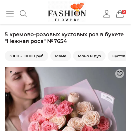
0
5 кремово-розовых кустовых роз в букете
"Нежная роса" №7654
5000 - 10000 руб
Маме
Моно и дуо
Кустовые