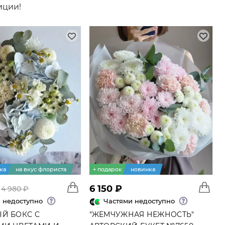
иции!
мание на категорию
премиум букетов
.
ка
на вкус флориста
+ подарок
новинка
6 150 ₽
4 980 ₽
 недоступно
Частями недоступно
роскошные композиции из роз.
Й БОКС С
"ЖЕМЧУЖНАЯ НЕЖНОСТЬ"