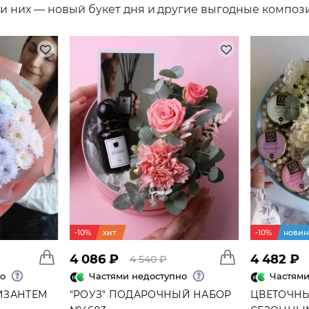
и них — новый букет дня и другие выгодные композ
я:
й даты
о личного праздника
те ещё более впечатляющие композиции, обратите вни
ОБЫТИЯ В ОТНОШЕНИЯХ
сто становится частью ключевых моментов пары.
я:
ины
-10%
хит
-10%
новин
ения
ения отношений
4 086 ₽
4 482 ₽
4 540 ₽
но
Частями недоступно
Частями
ины также популярны элегантные
французские розы
и 
ИЗАНТЕМ
"РОУЗ" ПОДАРОЧНЫЙ НАБОР
ЦВЕТОЧНЫ