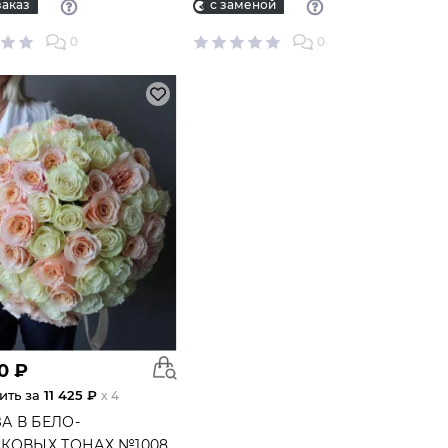
аказ
с заменой
0
0
ВОЗДУШНЫЕ ШАРЫ
Подари охапку летающих воздушных
шаров в гармоничном цветовом
сочетании!
0 ₽
ить за
11 425 ₽
x 4
ЗА В БЕЛО-
КОВЫХ ТОНАХ №1008