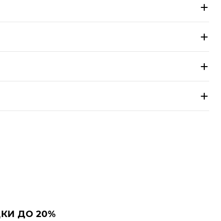
е считаются символом любви и страсти.
КИ ДО 20%