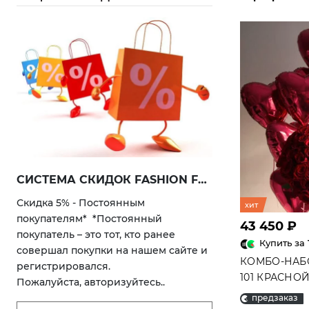
СИСТЕМА СКИДОК FASHION FLOWERS
Скидка 5% - Постоянным
Каждый день п
хит
покупателям* *Постоянный
спецпредложени
43 450 ₽
покупатель – это тот, кто ранее
(открытки, шары
Купить за
совершал покупки на нашем сайте и
игрушки...). См
КОМБО-НАБО
регистрировался.
оригинальные п
101 КРАСНО
Пожалуйста, авторизуйтесь..
скидкой. ..
ОХАПКИ ША
предзаказ
"БЕЗГРАНИЧ