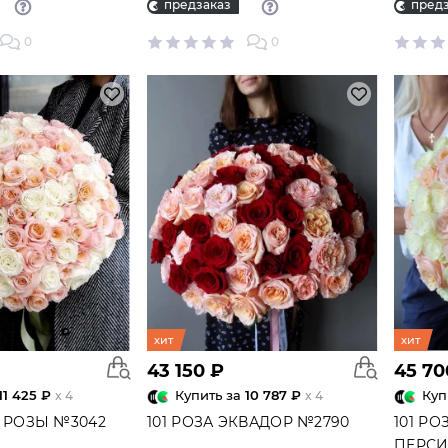
предзаказ
предз
0
0
ДАРКИ
ОТКРЫТКИ, КОНВЕРТЫ
и, десерты - самые
Открытки с котиками, с лучшими
сные подарки!
пожеланиями, открытки на все
случаи жизни!
хит
хит
43 150 ₽
45 70
11 425 ₽
Купить за
10 787 ₽
Куп
x 4
x 4
1 РОЗЫ №3042
101 РОЗА ЭКВАДОР №2790
101 РО
ПЕРСИ