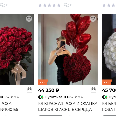
РКИ ПО АКЦИИ
ВСЕ БУКЕТЫ ПО АКЦИИ
0
0
Открытки
хит
хит
44 250 ₽
45 70
10 162 ₽
Купить за
11 062 ₽
Куп
x 4
x 4
 РОЗА
101 КРАСНАЯ РОЗА И ОХАПКА
101 Б
№1010156
ШАРОВ КРАСНЫЕ СЕРДЦА
РОЗА 
№4453