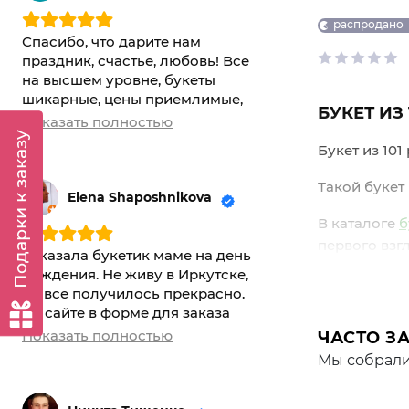
распродано
Спасибо, что дарите нам
праздник, счастье, любовь! Все
на высшем уровне, букеты
шикарные, цены приемлимые,
БУКЕТ ИЗ
доставка без задержки! Очень
Показать полностью
рекомендую!
Подарки к заказу
Букет из 10
Такой букет
Elena Shaposhnikova
В каталоге
б
первого взгл
Заказала букетик маме на день
рождения. Не живу в Иркутске,
ПОЧЕМУ 
но все получилось прекрасно.
На сайте в форме для заказа
101 роза — 
можно указать даже самые
Показать полностью
ЧАСТО З
Он передаёт
мелкие детали (собака,
Мы собрали
домофон), для того,чтобы букет
масшта
был доставлен без проблем.
Цветы очень красивые, такие