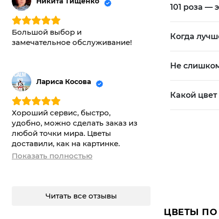
серьёзн
Никита Тищенко
101 роза —
нежные, жаль по фото не могу
внимани
почувствовать аромат. Букет
эффект 
полностью соответствует
Большой выбор и
Когда лучше
фотографии на сайте.
замечательное обслуживание!
Это не повс
Прекрасный сервис, спасибо
В КАКИХ 
вам! Единственное пожелание,
Не слишком
курьеру приходите в маске. Я
ПРИЗНАНИ
понимаю это неудобно, но
Лариса Косова
работа такая... Но в основном
Какой цвет 
Один из сам
все остались довольны.
Обращусь к вам ещё.
Хороший сервис, быстро,
Подходит дл
удобно, можно сделать заказ из
любой точки мира. Цветы
призна
доставили, как на картинке.
предло
Очень довольна.
Показать полностью
важног
Для такого 
Читать все отзывы
ОСОБЫЕ П
ЦВЕТЫ ПО
Когда обычн