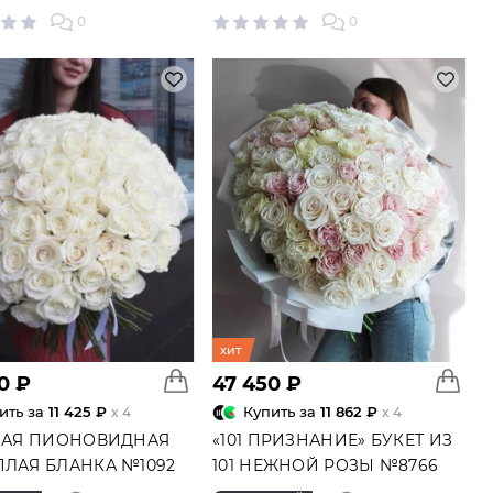
ВСЕ БУКЕТЫ С ПОДАРКОМ
ПО
0
0
Наборы шаров
хит
0 ₽
47 450 ₽
ить за
11 425 ₽
Купить за
11 862 ₽
x 4
x 4
ЕЛАЯ ПИОНОВИДНАЯ
«101 ПРИЗНАНИЕ» БУКЕТ ИЗ
ПЛАЯ БЛАНКА №1092
101 НЕЖНОЙ РОЗЫ №8766