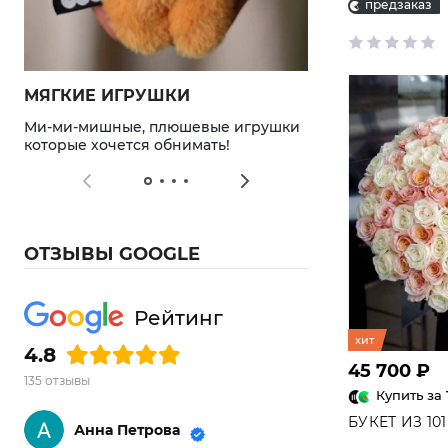
предзаказ
МЯГКИЕ ИГРУШКИ
ВКУСНЫЕ ПО
Ми-ми-мишные, плюшевые игрушки
Конфеты, напитк
которые хочется обнимать!
приятные и вку
ОТЗЫВЫ GOOGLE
Рейтинг
хит
4.8
45 700 ₽
135 отзывы
Купить за
БУКЕТ ИЗ 10
Анна Петрова