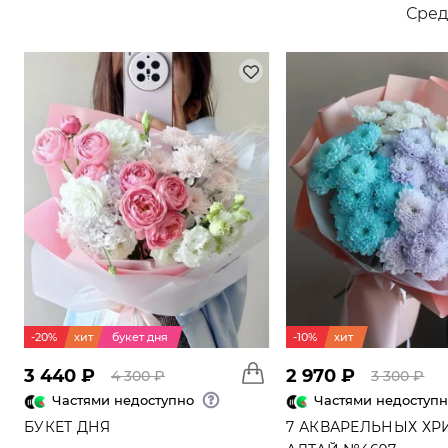
Сред
Подходит дл
юбилея
значимо
большог
Если вы ище
ВАЖНЫЕ С
101 роза ча
Подходит дл
годовщ
-20%
хит
букет дня
-10%
хит
примир
укрепл
3 440 ₽
2 970 ₽
4 300 ₽
3 300 ₽
Частями недоступно
Частями недоступ
Для годовщ
БУКЕТ ДНЯ
7 АКВАРЕЛЬНЫХ ХР