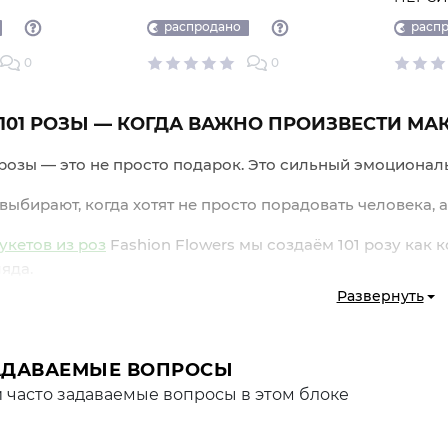
распродано
распр
0
0
 101 РОЗЫ — КОГДА ВАЖНО ПРОИЗВЕСТИ М
1 розы — это не просто подарок. Это сильный эмоциональ
 выбирают, когда хотят не просто порадовать человека,
укетов из роз
Fashion Flowers мы создаём 101 розу как
яда.
Развернуть
ВЫБИРАЮТ ИМЕННО 101 РОЗУ
это формат, который всегда воспринимается как событие.
АДАВАЕМЫЕ ВОПРОСЫ
:
 часто задаваемые вопросы в этом блоке
б эмоций