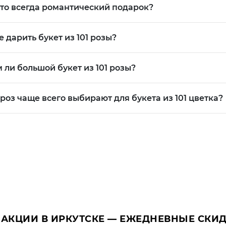
ость намерений
 это всегда романтический подарок?
е к человеку
«вау с первого взгляда»
 дарить букет из 101 розы?
едневный подарок — это жест, который запоминается.
СЛУЧАЯХ ДАРЯТ 101 РОЗУ
 ли большой букет из 101 розы?
Е В ЛЮБВИ
роз чаще всего выбирают для букета из 101 цветка?
ых сильных способов выразить чувства.
я:
ния
жения
о эмоционального момента
случая особенно часто выбирают
красные розы
, которы
РАЗДНИКИ
 АКЦИИ В ИРКУТСКЕ — ЕЖЕДНЕВНЫЕ СКИД
ого букета недостаточно.