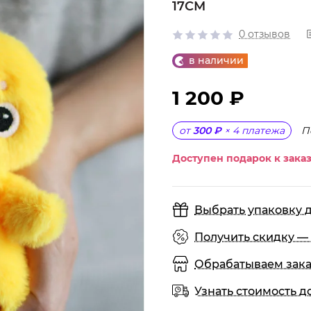
17СМ
0 отзывов
в наличии
1 200 ₽
П
от
300 ₽
×
4
платежа
Доступен подарок к заказ
Выбрать упаковку 
Получить скидку — 
Обрабатываем заказы
Узнать стоимость д