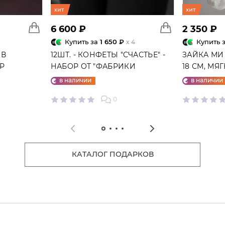
хит
хит
6 600 ₽
2 350 ₽
Купить за
1 650 ₽
Купить 
x 4
 В
12ШТ. - КОНФЕТЫ "СЧАСТЬЕ" -
ЗАЙКА МИ
ГР
НАБОР ОТ "ФАБРИКИ
18 СМ, МЯ
СЧАСТЬЕ"
в наличии
в наличии
0
КАТАЛОГ ПОДАРКОВ