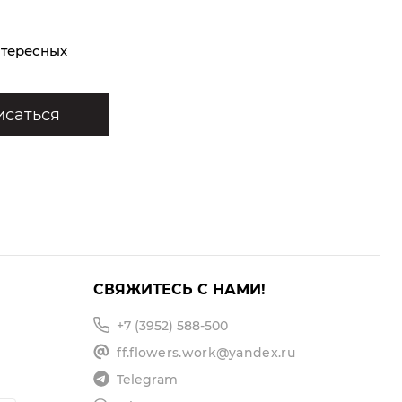
нтересных
саться
СВЯЖИТЕСЬ С НАМИ!
+7 (3952) 588-500
ff.flowers.work@yandex.ru
Telegram