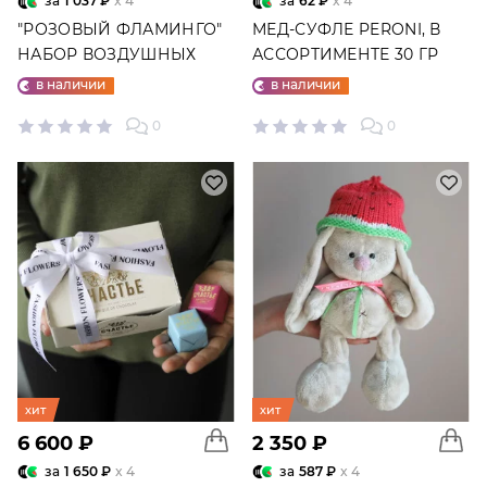
за
1 037 ₽
x 4
за
62 ₽
x 4
"РОЗОВЫЙ ФЛАМИНГО"
МЕД-СУФЛЕ PERONI, В
НАБОР ВОЗДУШНЫХ
АССОРТИМЕНТЕ 30 ГР
ШАРОВ №25
в наличии
в наличии
0
0
хит
хит
6 600 ₽
2 350 ₽
за
1 650 ₽
x 4
за
587 ₽
x 4