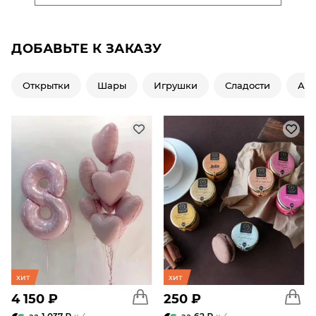
ДОБАВЬТЕ К ЗАКАЗУ
Открытки
Шары
Игрушки
Сладости
Ар
хит
хит
4 150 ₽
250 ₽