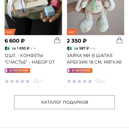
хит
хит
6 600 ₽
2 350 ₽
за
1 650 ₽
x 4
за
587 ₽
x 4
12ШТ. - КОНФЕТЫ
ЗАЙКА МИ В ШАПКЕ
"СЧАСТЬЕ" - НАБОР ОТ
АРБУЗИК 18 СМ, МЯГКАЯ
"ФАБРИКИ СЧАСТЬЕ"
ИГРУШКА
в наличии
в наличии
0
0
КАТАЛОГ ПОДАРКОВ