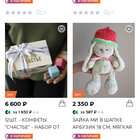
в наличии
в наличии
0
0
хит
хит
6 600 ₽
2 350 ₽
за
1 650 ₽
x 4
за
587 ₽
x 4
12ШТ. - КОНФЕТЫ
ЗАЙКА МИ В ШАПКЕ
"СЧАСТЬЕ" - НАБОР ОТ
АРБУЗИК 18 СМ, МЯГКАЯ
"ФАБРИКИ СЧАСТЬЕ"
ИГРУШКА
в наличии
в наличии