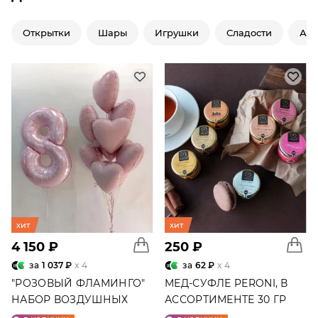
Открытки
Шары
Игрушки
Сладости
Ар
хит
хит
4 150 ₽
250 ₽
за
1 037 ₽
x 4
за
62 ₽
x 4
"РОЗОВЫЙ ФЛАМИНГО"
МЕД-СУФЛЕ PERONI, В
НАБОР ВОЗДУШНЫХ
АССОРТИМЕНТЕ 30 ГР
ШАРОВ №25