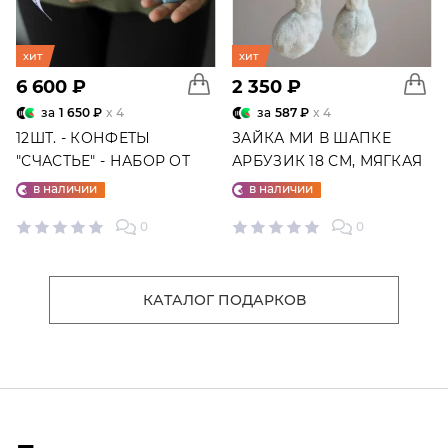
хит
хит
6 600 ₽
2 350 ₽
за
1 650 ₽
x 4
за
587 ₽
x 4
12ШТ. - КОНФЕТЫ
ЗАЙКА МИ В ШАПКЕ
"СЧАСТЬЕ" - НАБОР ОТ
АРБУЗИК 18 СМ, МЯГКАЯ
"ФАБРИКИ СЧАСТЬЕ"
ИГРУШКА
в наличии
в наличии
0
0
КАТАЛОГ ПОДАРКОВ