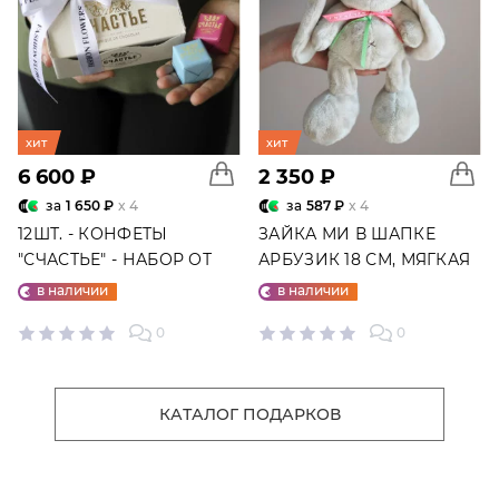
хит
хит
6 600 ₽
2 350 ₽
за
1 650 ₽
x 4
за
587 ₽
x 4
12ШТ. - КОНФЕТЫ
ЗАЙКА МИ В ШАПКЕ
"СЧАСТЬЕ" - НАБОР ОТ
АРБУЗИК 18 СМ, МЯГКАЯ
"ФАБРИКИ СЧАСТЬЕ"
ИГРУШКА
в наличии
в наличии
0
0
КАТАЛОГ ПОДАРКОВ