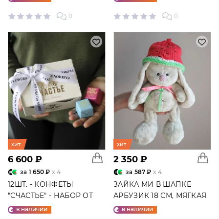
0
0
хит
хит
6 600 ₽
2 350 ₽
за
1 650 ₽
x 4
за
587 ₽
x 4
12ШТ. - КОНФЕТЫ
ЗАЙКА МИ В ШАПКЕ
"СЧАСТЬЕ" - НАБОР ОТ
АРБУЗИК 18 СМ, МЯГКАЯ
"ФАБРИКИ СЧАСТЬЕ"
ИГРУШКА
в наличии
в наличии