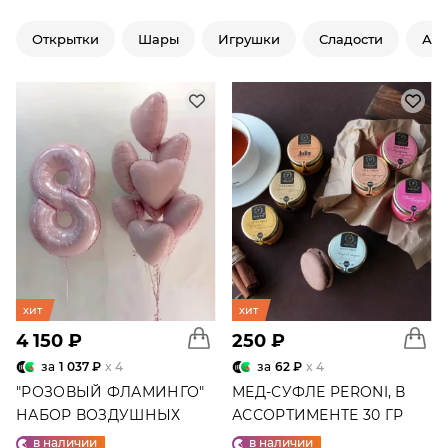
Открытки
Шары
Игрушки
Сладости
Ар
хит
хит
4 150 ₽
250 ₽
за
1 037 ₽
x 4
за
62 ₽
x 4
"РОЗОВЫЙ ФЛАМИНГО"
МЕД-СУФЛЕ PERONI, В
НАБОР ВОЗДУШНЫХ
АССОРТИМЕНТЕ 30 ГР
ШАРОВ №25
в наличии
в наличии