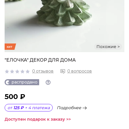
Похожие >
хит
"ЕЛОЧКА" ДЕКОР ДЛЯ ДОМА
0 отзывов
0 вопросов
распродано
500 ₽
Подробнее
от
125 ₽
×
4
платежа
Доступен подарок к заказу >>