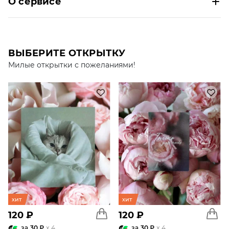
О сервисе
ВЫБЕРИТЕ ОТКРЫТКУ
Милые открытки с пожеланиями!
хит
хит
120 ₽
120 ₽
за
30 ₽
x 4
за
30 ₽
x 4