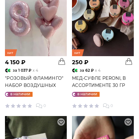
хит
хит
4 150 ₽
250 ₽
за
1 037 ₽
x 4
за
62 ₽
x 4
"РОЗОВЫЙ ФЛАМИНГО"
МЕД-СУФЛЕ PERONI, В
НАБОР ВОЗДУШНЫХ
АССОРТИМЕНТЕ 30 ГР
ШАРОВ №25
в наличии
в наличии
0
0