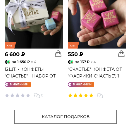
хит
хит
6 600 ₽
550 ₽
за
1 650 ₽
x 4
за
137 ₽
x 4
12ШТ. - КОНФЕТЫ
"СЧАСТЬЕ" КОНФЕТА ОТ
"СЧАСТЬЕ" - НАБОР ОТ
"ФАБРИКИ СЧАСТЬЕ", 1
"ФАБРИКИ СЧАСТЬЕ"
ШТ.
в наличии
в наличии
0
1
КАТАЛОГ ПОДАРКОВ