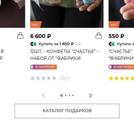
хит
хит
6 600 ₽
550 ₽
Купить за
1 650 ₽
Купить 
x 4
 В
12ШТ. - КОНФЕТЫ "СЧАСТЬЕ" -
"СЧАСТЬЕ"
ГР
НАБОР ОТ "ФАБРИКИ
"ФАБРИКИ 
СЧАСТЬЕ"
в наличии
в наличии
0
КАТАЛОГ ПОДАРКОВ