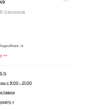
49
0 вопросов
Подробнее
у >>
5 %
 с 9:00 - 21:00
оставки
укету +