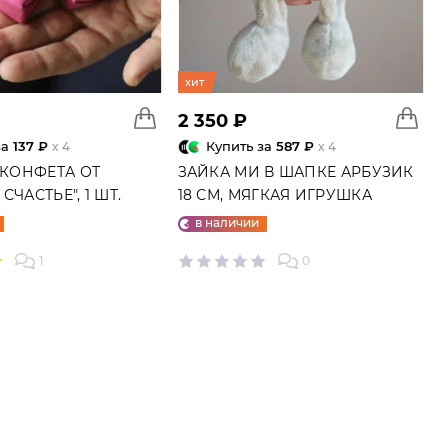
хит
2 350 ₽
за
137 ₽
Купить за
587 ₽
x 4
x 4
 КОНФЕТА ОТ
ЗАЙКА МИ В ШАПКЕ АРБУЗИК
СЧАСТЬЕ", 1 ШТ.
18 СМ, МЯГКАЯ ИГРУШКА
в наличии
1
0