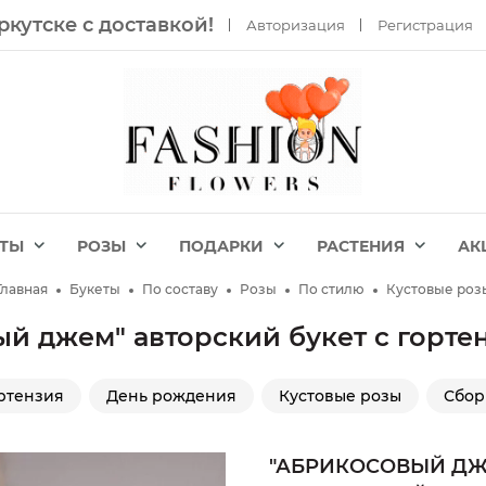
ркутске с доставкой!
Авторизация
Регистрация
ЕТЫ
РОЗЫ
ПОДАРКИ
РАСТЕНИЯ
АК
Главная
Букеты
По составу
Розы
По стилю
Кустовые роз
й джем" авторский букет с горт
ртензия
День рождения
Кустовые розы
Сбор
"АБРИКОСОВЫЙ ДЖ