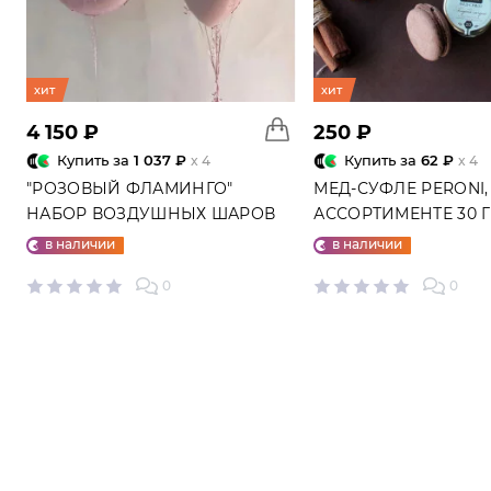
хит
хит
4 150 ₽
250 ₽
Купить за
1 037 ₽
Купить за
62 ₽
x 4
x 4
"РОЗОВЫЙ ФЛАМИНГО"
МЕД-СУФЛЕ PERONI,
НАБОР ВОЗДУШНЫХ ШАРОВ
АССОРТИМЕНТЕ 30 
№25
в наличии
в наличии
0
0