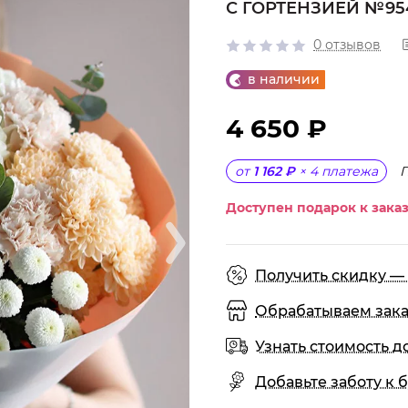
С ГОРТЕНЗИЕЙ №95
0 отзывов
в наличии
4 650 ₽
от
1 162 ₽
×
4
платежа
Доступен подарок к заказ
Получить скидку — 
Обрабатываем заказы
Узнать стоимость д
Добавьте заботу к б