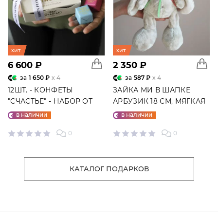
хит
хит
6 600 ₽
2 350 ₽
за
1 650 ₽
x 4
за
587 ₽
x 4
12ШТ. - КОНФЕТЫ
ЗАЙКА МИ В ШАПКЕ
"СЧАСТЬЕ" - НАБОР ОТ
АРБУЗИК 18 СМ, МЯГКАЯ
"ФАБРИКИ СЧАСТЬЕ"
ИГРУШКА
в наличии
в наличии
0
0
КАТАЛОГ ПОДАРКОВ