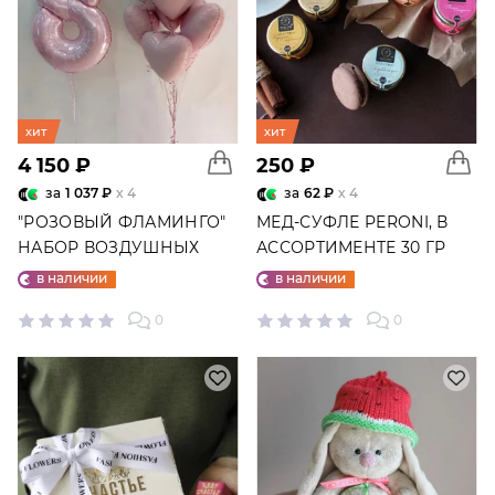
хит
хит
4 150 ₽
250 ₽
за
1 037 ₽
x 4
за
62 ₽
x 4
"РОЗОВЫЙ ФЛАМИНГО"
МЕД-СУФЛЕ PERONI, В
НАБОР ВОЗДУШНЫХ
АССОРТИМЕНТЕ 30 ГР
ШАРОВ №25
в наличии
в наличии
0
0