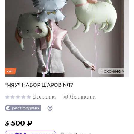
Похожие >
хит
"МЯУ", НАБОР ШАРОВ №17
0 отзывов
0 вопросов
распродано
3 500 ₽