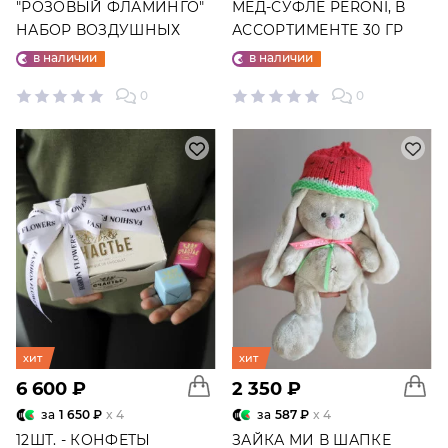
"РОЗОВЫЙ ФЛАМИНГО"
МЕД-СУФЛЕ PERONI, В
НАБОР ВОЗДУШНЫХ
АССОРТИМЕНТЕ 30 ГР
ШАРОВ №25
в наличии
в наличии
0
0
хит
хит
6 600 ₽
2 350 ₽
за
1 650 ₽
x 4
за
587 ₽
x 4
12ШТ. - КОНФЕТЫ
ЗАЙКА МИ В ШАПКЕ