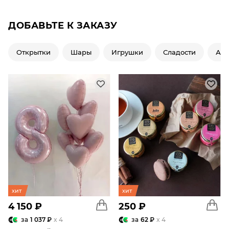
ДОБАВЬТЕ К ЗАКАЗУ
Открытки
Шары
Игрушки
Сладости
Ар
хит
хит
4 150 ₽
250 ₽
за
1 037 ₽
x 4
за
62 ₽
x 4