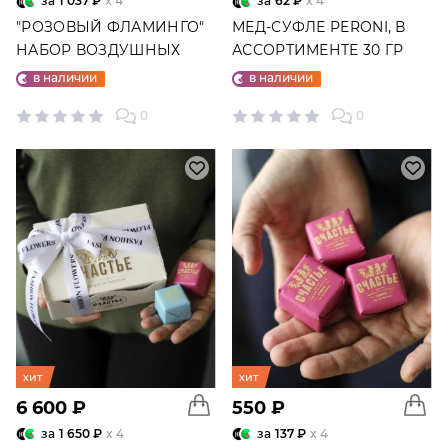
за
1 037 ₽
x 4
за
62 ₽
x 4
"РОЗОВЫЙ ФЛАМИНГО"
МЕД-СУФЛЕ PERONI, В
НАБОР ВОЗДУШНЫХ
АССОРТИМЕНТЕ 30 ГР
ШАРОВ №25
в наличии
в наличии
0
0
хит
хит
6 600 ₽
550 ₽
за
1 650 ₽
x 4
за
137 ₽
x 4