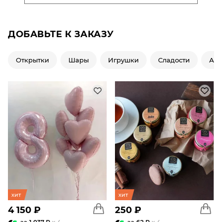
ДОБАВЬТЕ К ЗАКАЗУ
Открытки
Шары
Игрушки
Сладости
Ар
хит
хит
4 150 ₽
250 ₽