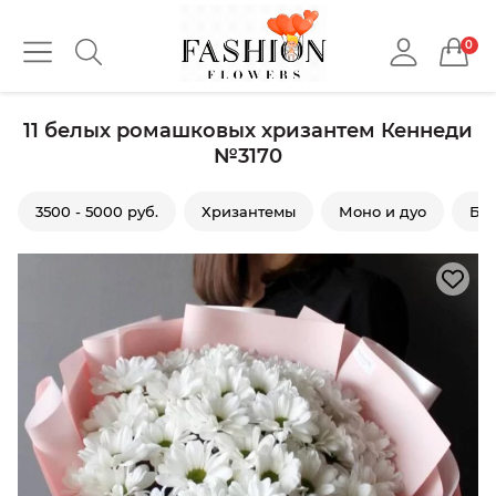
0
11 белых ромашковых хризантем Кеннеди
№3170
3500 - 5000 руб.
Хризантемы
Моно и дуо
Бе