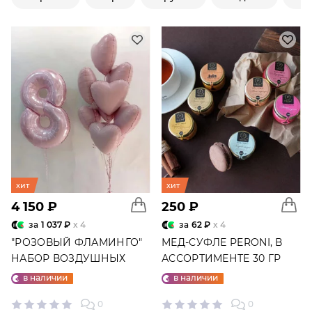
хит
хит
4 150 ₽
250 ₽
за
1 037 ₽
x 4
за
62 ₽
x 4
"РОЗОВЫЙ ФЛАМИНГО"
МЕД-СУФЛЕ PERONI, В
НАБОР ВОЗДУШНЫХ
АССОРТИМЕНТЕ 30 ГР
ШАРОВ №25
в наличии
в наличии
0
0