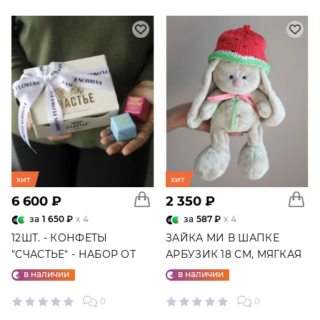
хит
хит
6 600 ₽
2 350 ₽
за
1 650 ₽
x 4
за
587 ₽
x 4
12ШТ. - КОНФЕТЫ
ЗАЙКА МИ В ШАПКЕ
"СЧАСТЬЕ" - НАБОР ОТ
АРБУЗИК 18 СМ, МЯГКАЯ
"ФАБРИКИ СЧАСТЬЕ"
ИГРУШКА
в наличии
в наличии
0
0