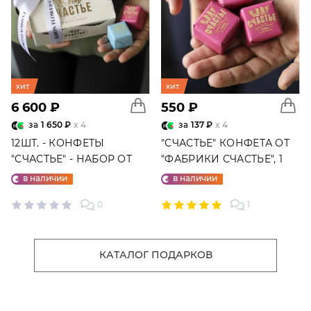
хит
хит
6 600 ₽
550 ₽
за
1 650 ₽
x 4
за
137 ₽
x 4
12ШТ. - КОНФЕТЫ
"СЧАСТЬЕ" КОНФЕТА ОТ
"СЧАСТЬЕ" - НАБОР ОТ
"ФАБРИКИ СЧАСТЬЕ", 1
"ФАБРИКИ СЧАСТЬЕ"
ШТ.
в наличии
в наличии
0
1
КАТАЛОГ ПОДАРКОВ