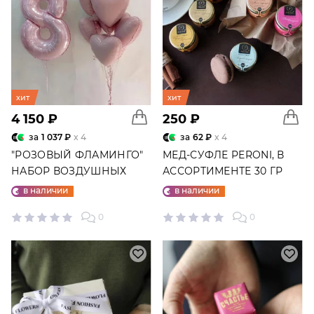
хит
хит
4 150 ₽
250 ₽
за
1 037 ₽
x 4
за
62 ₽
x 4
"РОЗОВЫЙ ФЛАМИНГО"
МЕД-СУФЛЕ PERONI, В
НАБОР ВОЗДУШНЫХ
АССОРТИМЕНТЕ 30 ГР
ШАРОВ №25
в наличии
в наличии
0
0