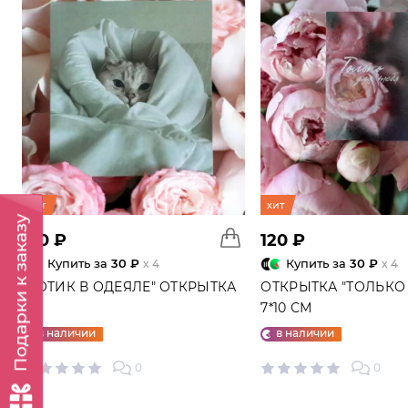
хит
хит
Подарки к заказу
120 ₽
120 ₽
Купить за
30 ₽
Купить за
30 ₽
x 4
x 4
"КОТИК В ОДЕЯЛЕ" ОТКРЫТКА
ОТКРЫТКА "ТОЛЬКО 
7*10 СМ
в наличии
в наличии
0
0