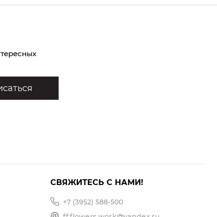
нтересных
саться
СВЯЖИТЕСЬ С НАМИ!
+7 (3952) 588-500
ff.flowers.work@yandex.ru