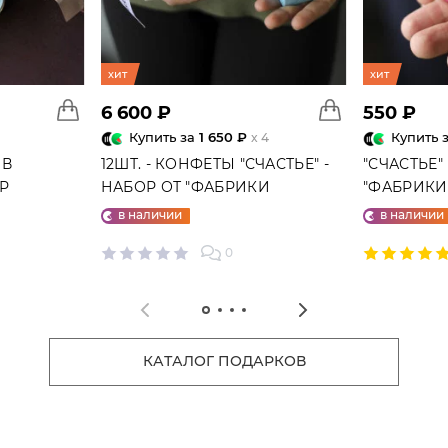
хит
хит
6 600 ₽
550 ₽
Купить за
1 650 ₽
Купить 
x 4
 В
12ШТ. - КОНФЕТЫ "СЧАСТЬЕ" -
"СЧАСТЬЕ"
ГР
НАБОР ОТ "ФАБРИКИ
"ФАБРИКИ 
СЧАСТЬЕ"
в наличии
в наличии
0
КАТАЛОГ ПОДАРКОВ