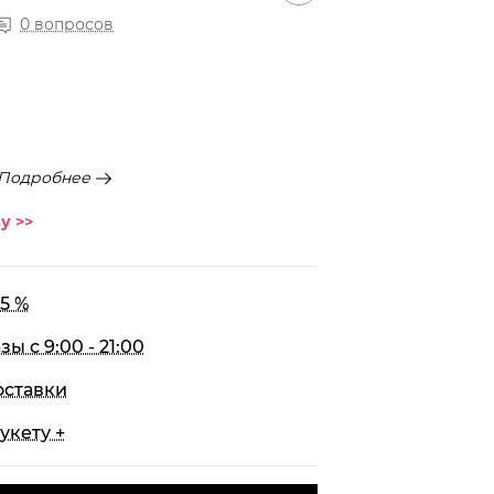
0 вопросов
Подробнее
у >>
5 %
 с 9:00 - 21:00
оставки
укету +