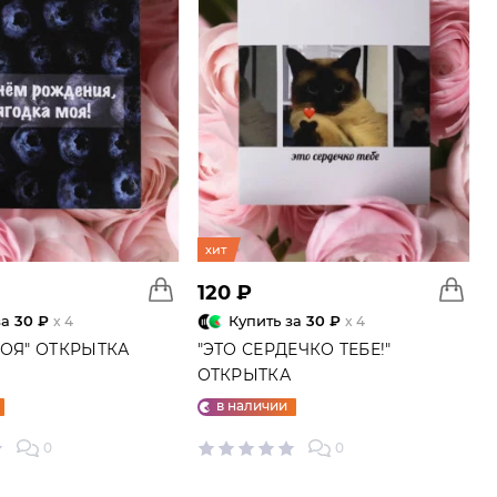
хит
120 ₽
за
30 ₽
Купить за
30 ₽
x 4
x 4
МОЯ" ОТКРЫТКА
"ЭТО СЕРДЕЧКО ТЕБЕ!"
ОТКРЫТКА
в наличии
0
0