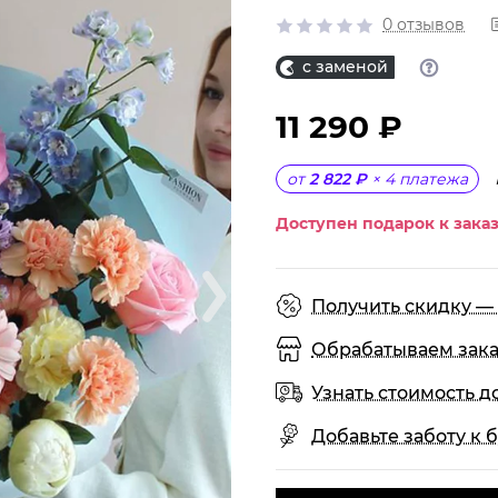
0 отзывов
с заменой
11 290 ₽
от
2 822 ₽
×
4
платежа
Доступен подарок к заказ
Получить скидку — 
Обрабатываем заказы
Узнать стоимость д
Добавьте заботу к б