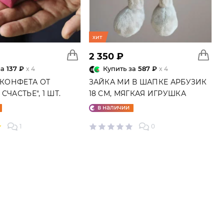
хит
2 350 ₽
за
137 ₽
Купить за
587 ₽
x 4
x 4
 КОНФЕТА ОТ
ЗАЙКА МИ В ШАПКЕ АРБУЗИК
СЧАСТЬЕ", 1 ШТ.
18 СМ, МЯГКАЯ ИГРУШКА
в наличии
1
0