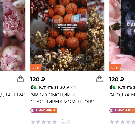
хит
хит
120 ₽
120 ₽
Купить за
30 ₽
Купить 
x 4
ДЛЯ ТЕБЯ"
"ЯРКИХ ЭМОЦИЙ И
"ЯГОДКА 
СЧАСТЛИВЫХ МОМЕНТОВ!"
ОТКРЫТКА
в наличии
в наличии
0