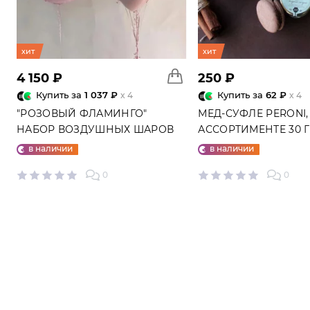
хит
хит
4 150 ₽
250 ₽
Купить за
1 037 ₽
Купить за
62 ₽
x 4
x 4
"РОЗОВЫЙ ФЛАМИНГО"
МЕД-СУФЛЕ PERONI,
НАБОР ВОЗДУШНЫХ ШАРОВ
АССОРТИМЕНТЕ 30 
№25
в наличии
в наличии
0
0