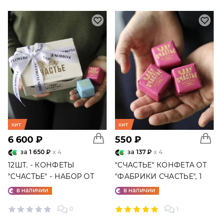
хит
хит
6 600 ₽
550 ₽
за
1 650 ₽
x 4
за
137 ₽
x 4
12ШТ. - КОНФЕТЫ
"СЧАСТЬЕ" КОНФЕТА ОТ
"СЧАСТЬЕ" - НАБОР ОТ
"ФАБРИКИ СЧАСТЬЕ", 1
"ФАБРИКИ СЧАСТЬЕ"
ШТ.
в наличии
в наличии
0
1