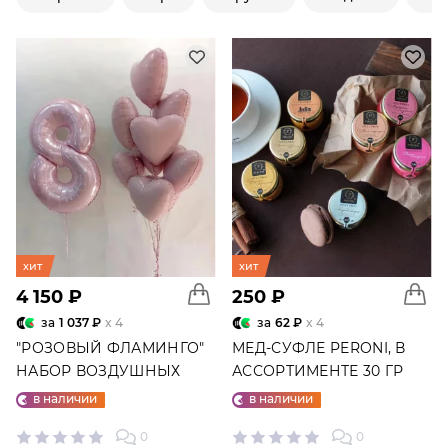
хит
хит
4 150 ₽
250 ₽
за
1 037 ₽
x 4
за
62 ₽
x 4
"РОЗОВЫЙ ФЛАМИНГО"
МЕД-СУФЛЕ PERONI, В
НАБОР ВОЗДУШНЫХ
АССОРТИМЕНТЕ 30 ГР
ШАРОВ №25
в наличии
в наличии
0
0