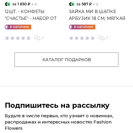
за
1 650 ₽
x 4
за
587 ₽
x 4
12ШТ. - КОНФЕТЫ
ЗАЙКА МИ В ШАПКЕ
"СЧАСТЬЕ" - НАБОР ОТ
АРБУЗИК 18 СМ, МЯГКАЯ
"ФАБРИКИ СЧАСТЬЕ"
ИГРУШКА
в наличии
в наличии
0
0
КАТАЛОГ ПОДАРКОВ
Подпишитесь на рассылку
Будьте в числе первых, кто узнает о новинках,
распродажах и интересных новостях Fashion
Flowers