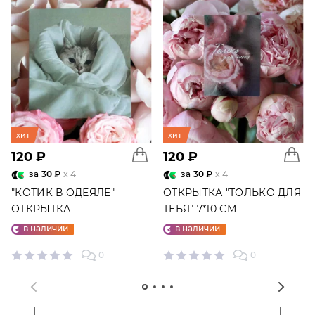
хит
хит
120 ₽
120 ₽
за
30 ₽
x 4
за
30 ₽
x 4
"КОТИК В ОДЕЯЛЕ"
ОТКРЫТКА "ТОЛЬКО ДЛЯ
ОТКРЫТКА
ТЕБЯ" 7*10 СМ
в наличии
в наличии
0
0