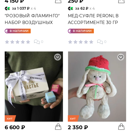
4 150 ₽
250 ₽
за
1 037 ₽
x 4
за
62 ₽
x 4
"РОЗОВЫЙ ФЛАМИНГО"
МЕД-СУФЛЕ PERONI, В
НАБОР ВОЗДУШНЫХ
АССОРТИМЕНТЕ 30 ГР
ШАРОВ №25
в наличии
в наличии
0
0
хит
хит
6 600 ₽
2 350 ₽