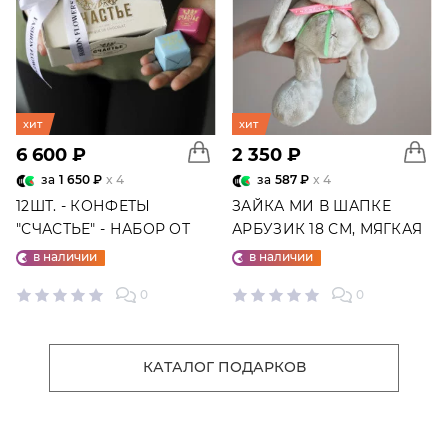
хит
хит
6 600 ₽
2 350 ₽
за
1 650 ₽
x 4
за
587 ₽
x 4
12ШТ. - КОНФЕТЫ
ЗАЙКА МИ В ШАПКЕ
"СЧАСТЬЕ" - НАБОР ОТ
АРБУЗИК 18 СМ, МЯГКАЯ
"ФАБРИКИ СЧАСТЬЕ"
ИГРУШКА
в наличии
в наличии
0
0
КАТАЛОГ ПОДАРКОВ