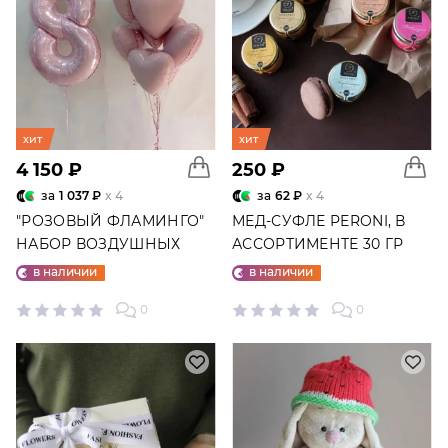
хит
хит
4 150 ₽
250 ₽
за
1 037 ₽
x 4
за
62 ₽
x 4
"РОЗОВЫЙ ФЛАМИНГО"
МЕД-СУФЛЕ PERONI, В
НАБОР ВОЗДУШНЫХ
АССОРТИМЕНТЕ 30 ГР
ШАРОВ №25
в наличии
в наличии
0
0