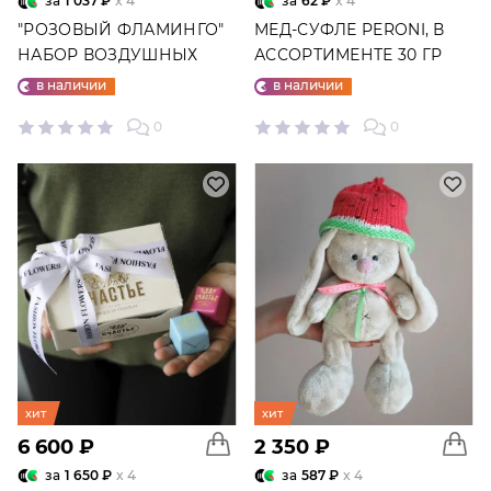
за
1 037 ₽
x 4
за
62 ₽
x 4
"РОЗОВЫЙ ФЛАМИНГО"
МЕД-СУФЛЕ PERONI, В
НАБОР ВОЗДУШНЫХ
АССОРТИМЕНТЕ 30 ГР
ШАРОВ №25
в наличии
в наличии
0
0
хит
хит
6 600 ₽
2 350 ₽
за
1 650 ₽
x 4
за
587 ₽
x 4