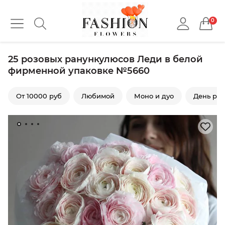
0
25 розовых ранункулюсов Леди в белой
фирменной упаковке №5660
От 10000 руб
Любимой
Моно и дуо
День ро