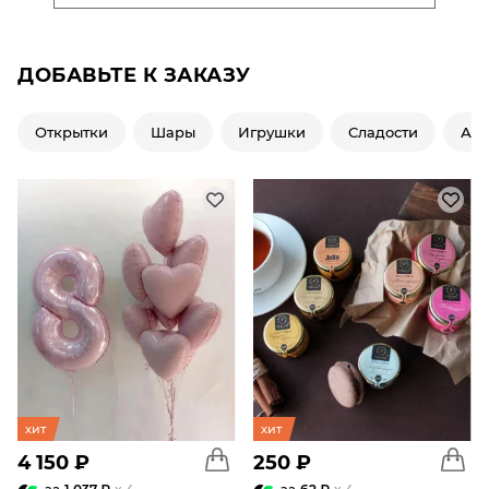
ДОБАВЬТЕ К ЗАКАЗУ
Открытки
Шары
Игрушки
Сладости
Ар
хит
хит
4 150 ₽
250 ₽