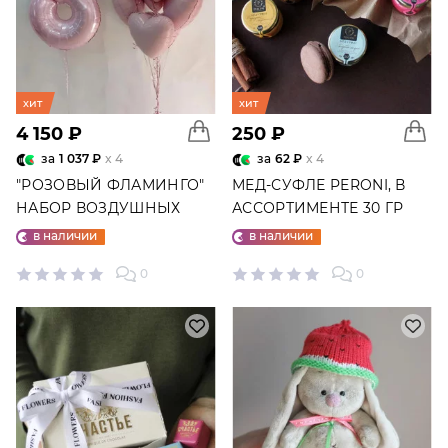
хит
хит
4 150 ₽
250 ₽
за
1 037 ₽
x 4
за
62 ₽
x 4
"РОЗОВЫЙ ФЛАМИНГО"
МЕД-СУФЛЕ PERONI, В
НАБОР ВОЗДУШНЫХ
АССОРТИМЕНТЕ 30 ГР
ШАРОВ №25
в наличии
в наличии
0
0