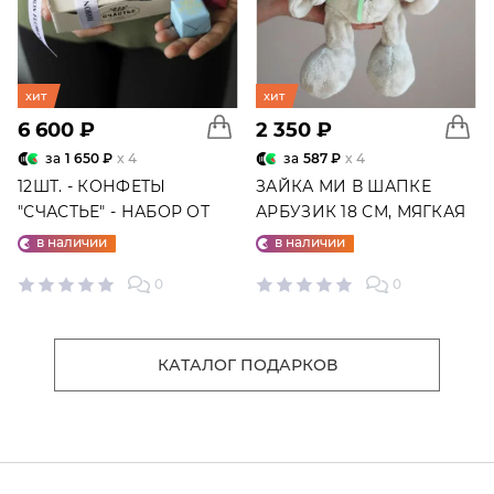
хит
хит
6 600 ₽
2 350 ₽
за
1 650 ₽
x 4
за
587 ₽
x 4
12ШТ. - КОНФЕТЫ
ЗАЙКА МИ В ШАПКЕ
"СЧАСТЬЕ" - НАБОР ОТ
АРБУЗИК 18 СМ, МЯГКАЯ
"ФАБРИКИ СЧАСТЬЕ"
ИГРУШКА
в наличии
в наличии
0
0
КАТАЛОГ ПОДАРКОВ