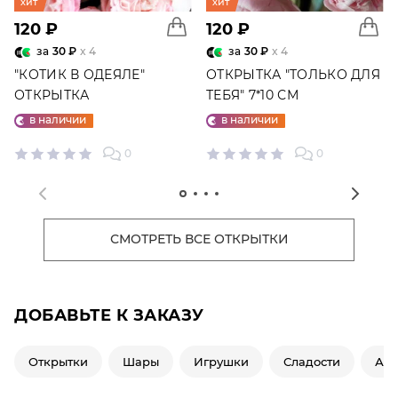
хит
хит
120 ₽
120 ₽
за
30 ₽
x 4
за
30 ₽
x 4
"КОТИК В ОДЕЯЛЕ"
ОТКРЫТКА "ТОЛЬКО ДЛЯ
ОТКРЫТКА
ТЕБЯ" 7*10 СМ
в наличии
в наличии
0
0
СМОТРЕТЬ ВСЕ ОТКРЫТКИ
ДОБАВЬТЕ К ЗАКАЗУ
Открытки
Шары
Игрушки
Сладости
Ар