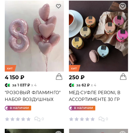
хит
хит
4 150 ₽
250 ₽
за
1 037 ₽
x 4
за
62 ₽
x 4
"РОЗОВЫЙ ФЛАМИНГО"
МЕД-СУФЛЕ PERONI, В
НАБОР ВОЗДУШНЫХ
АССОРТИМЕНТЕ 30 ГР
ШАРОВ №25
в наличии
в наличии
0
0