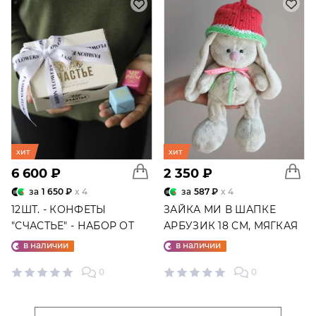
хит
хит
6 600 ₽
2 350 ₽
за
1 650 ₽
x 4
за
587 ₽
x 4
12ШТ. - КОНФЕТЫ
ЗАЙКА МИ В ШАПКЕ
"СЧАСТЬЕ" - НАБОР ОТ
АРБУЗИК 18 СМ, МЯГКАЯ
"ФАБРИКИ СЧАСТЬЕ"
ИГРУШКА
в наличии
в наличии
0
0