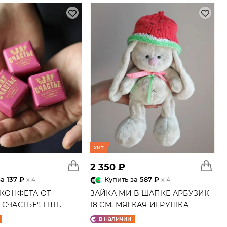
хит
2 350 ₽
за
137 ₽
Купить за
587 ₽
x 4
x 4
 КОНФЕТА ОТ
ЗАЙКА МИ В ШАПКЕ АРБУЗИК
СЧАСТЬЕ", 1 ШТ.
18 СМ, МЯГКАЯ ИГРУШКА
в наличии