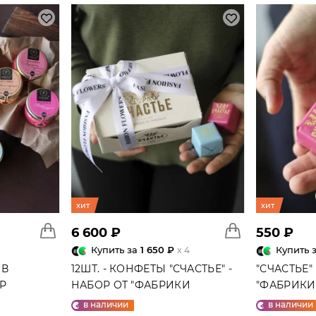
хит
хит
6 600 ₽
550 ₽
Купить за
1 650 ₽
Купить 
x 4
 В
12ШТ. - КОНФЕТЫ "СЧАСТЬЕ" -
"СЧАСТЬЕ"
ГР
НАБОР ОТ "ФАБРИКИ
"ФАБРИКИ 
СЧАСТЬЕ"
в наличии
в наличии