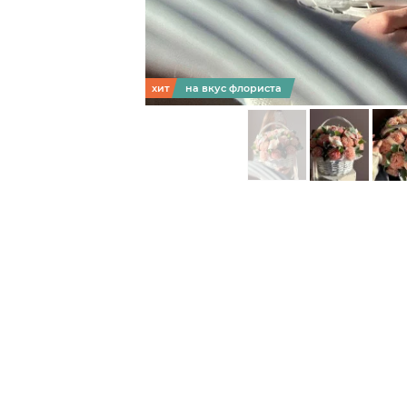
хит
на вкус флориста