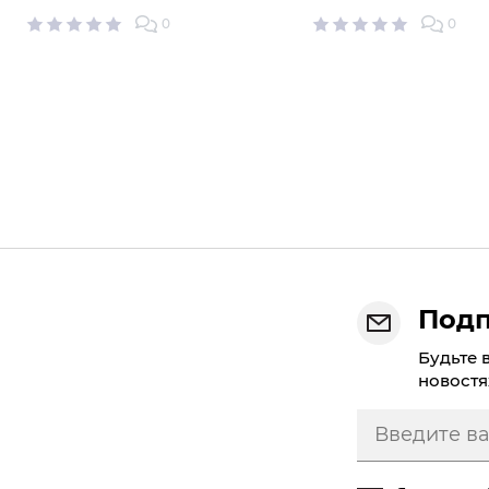
0
0
Подп
Будьте 
новостя