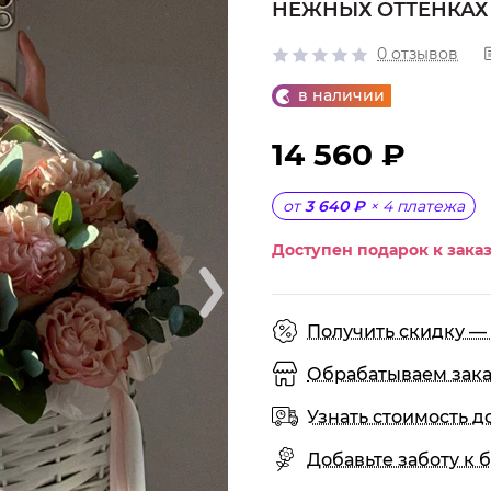
НЕЖНЫХ ОТТЕНКАХ
0 отзывов
в наличии
14 560 ₽
от
3 640 ₽
×
4
платежа
Доступен подарок к заказ
Получить скидку — 
Обрабатываем заказы
Узнать стоимость д
Добавьте заботу к б