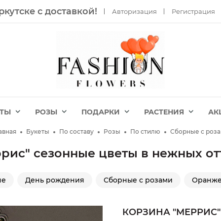
ркутске с доставкой!
Авторизация
Регистрация
ЕТЫ
РОЗЫ
ПОДАРКИ
РАСТЕНИЯ
АК
авная
Букеты
По составу
Розы
По стилю
Сборные с роз
рис" сезонные цветы в нежных о
не
День рождения
Сборные с розами
Оранже
КОРЗИНА "МЕРРИС"