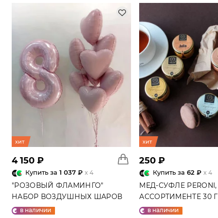
хит
хит
4 150 ₽
250 ₽
Купить за
1 037 ₽
Купить за
62 ₽
x 4
x 4
"РОЗОВЫЙ ФЛАМИНГО"
МЕД-СУФЛЕ PERONI,
НАБОР ВОЗДУШНЫХ ШАРОВ
АССОРТИМЕНТЕ 30 
№25
в наличии
в наличии