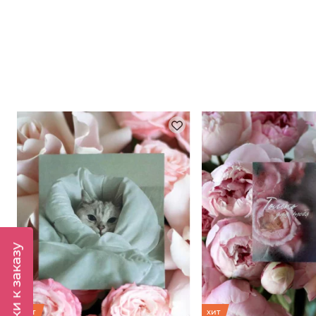
Подарки к заказу
хит
хит