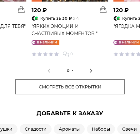
120 ₽
120 ₽
Купить за
30 ₽
Купить 
x 4
ДЛЯ ТЕБЯ"
"ЯРКИХ ЭМОЦИЙ И
"ЯГОДКА 
СЧАСТЛИВЫХ МОМЕНТОВ!"
ОТКРЫТКА
в наличии
в наличии
0
СМОТРЕТЬ ВСЕ ОТКРЫТКИ
ДОБАВЬТЕ К ЗАКАЗУ
рушки
Сладости
Ароматы
Наборы
Свечи