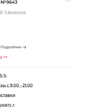
 №9643
0 вопросов
Подробнее
у >>
5 %
 с 9:00 - 21:00
оставки
укету +