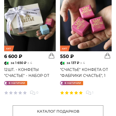
хит
хит
6 600 ₽
550 ₽
за
1 650 ₽
x 4
за
137 ₽
x 4
12ШТ. - КОНФЕТЫ
"СЧАСТЬЕ" КОНФЕТА ОТ
"СЧАСТЬЕ" - НАБОР ОТ
"ФАБРИКИ СЧАСТЬЕ", 1
"ФАБРИКИ СЧАСТЬЕ"
ШТ.
в наличии
в наличии
0
1
КАТАЛОГ ПОДАРКОВ