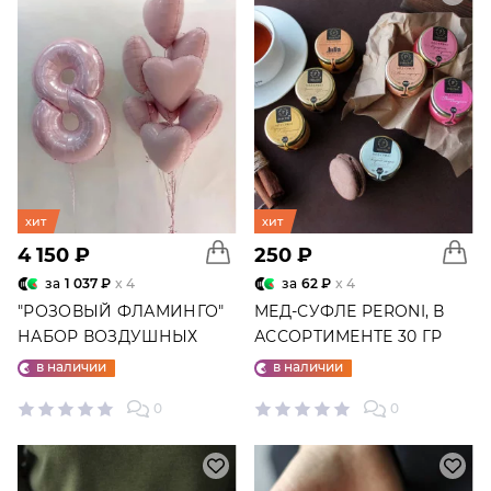
хит
хит
4 150 ₽
250 ₽
за
1 037 ₽
x 4
за
62 ₽
x 4
"РОЗОВЫЙ ФЛАМИНГО"
МЕД-СУФЛЕ PERONI, В
НАБОР ВОЗДУШНЫХ
АССОРТИМЕНТЕ 30 ГР
ШАРОВ №25
в наличии
в наличии
0
0