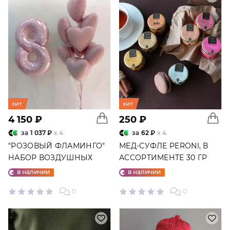
хит
хит
4 150 ₽
250 ₽
за
1 037 ₽
x 4
за
62 ₽
x 4
"РОЗОВЫЙ ФЛАМИНГО"
МЕД-СУФЛЕ PERONI, В
НАБОР ВОЗДУШНЫХ
АССОРТИМЕНТЕ 30 ГР
ШАРОВ №25
в наличии
в наличии
0
0