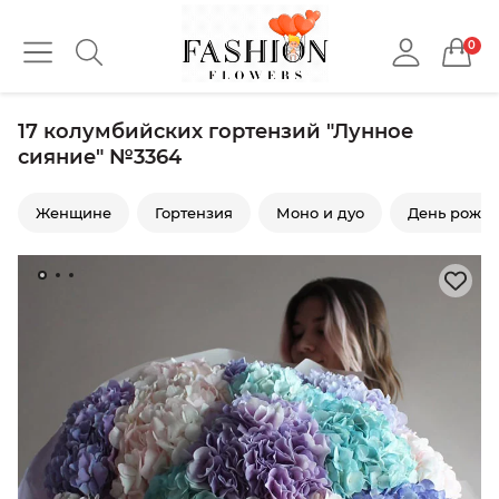
0
17 колумбийских гортензий "Лунное
сияние" №3364
Женщине
Гортензия
Моно и дуо
День рожд