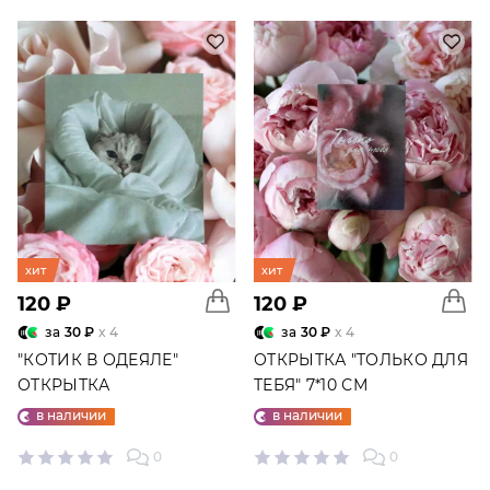
хит
хит
120 ₽
120 ₽
за
30 ₽
x 4
за
30 ₽
x 4
"КОТИК В ОДЕЯЛЕ"
ОТКРЫТКА "ТОЛЬКО ДЛЯ
ОТКРЫТКА
ТЕБЯ" 7*10 СМ
в наличии
в наличии
0
0