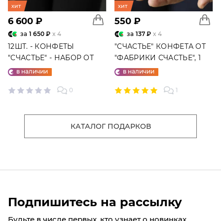
хит
хит
6 600 ₽
550 ₽
за
1 650 ₽
x 4
за
137 ₽
x 4
12ШТ. - КОНФЕТЫ
"СЧАСТЬЕ" КОНФЕТА ОТ
"СЧАСТЬЕ" - НАБОР ОТ
"ФАБРИКИ СЧАСТЬЕ", 1
"ФАБРИКИ СЧАСТЬЕ"
ШТ.
в наличии
в наличии
0
1
КАТАЛОГ ПОДАРКОВ
Подпишитесь на рассылку
Будьте в числе первых, кто узнает о новинках,