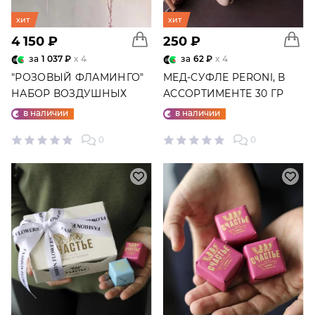
хит
хит
4 150 ₽
250 ₽
за
1 037 ₽
x 4
за
62 ₽
x 4
"РОЗОВЫЙ ФЛАМИНГО"
МЕД-СУФЛЕ PERONI, В
НАБОР ВОЗДУШНЫХ
АССОРТИМЕНТЕ 30 ГР
ШАРОВ №25
в наличии
в наличии
0
0