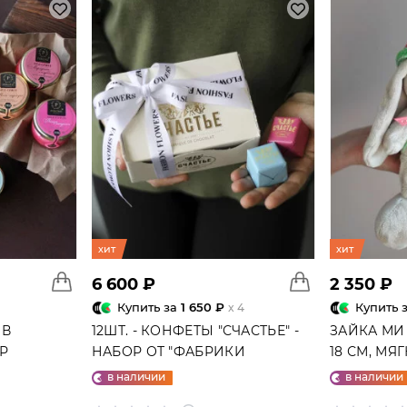
хит
хит
6 600 ₽
2 350 ₽
Купить за
1 650 ₽
Купить 
x 4
 В
12ШТ. - КОНФЕТЫ "СЧАСТЬЕ" -
ЗАЙКА МИ
ГР
НАБОР ОТ "ФАБРИКИ
18 СМ, МЯ
СЧАСТЬЕ"
в наличии
в наличии