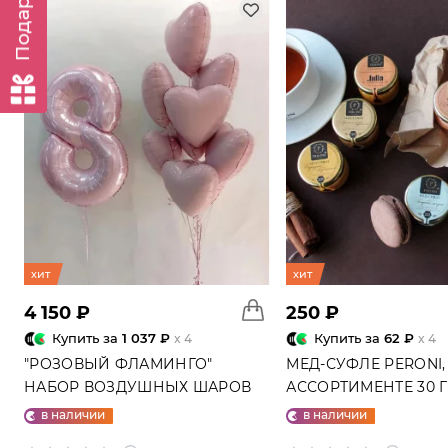
хит
хит
4 150 ₽
250 ₽
Купить за
1 037 ₽
Купить за
62 ₽
x 4
x 4
"РОЗОВЫЙ ФЛАМИНГО"
МЕД-СУФЛЕ PERONI,
НАБОР ВОЗДУШНЫХ ШАРОВ
АССОРТИМЕНТЕ 30 
№25
в наличии
в наличии