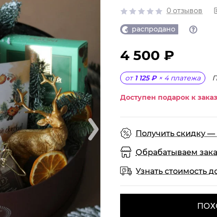
0 отзывов
распродано
4 500 ₽
П
от
1 125 ₽
×
4
платежа
Доступен подарок к заказ
Получить скидку — 
Обрабатываем заказы
Узнать стоимость д
ПОХ