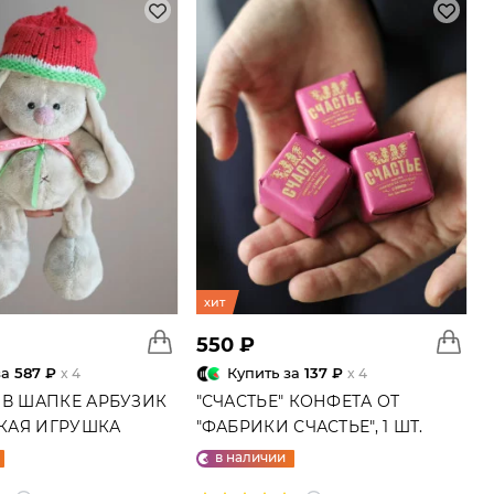
хит
550 ₽
за
587 ₽
Купить за
137 ₽
x 4
x 4
 В ШАПКЕ АРБУЗИК
"СЧАСТЬЕ" КОНФЕТА ОТ
ГКАЯ ИГРУШКА
"ФАБРИКИ СЧАСТЬЕ", 1 ШТ.
в наличии