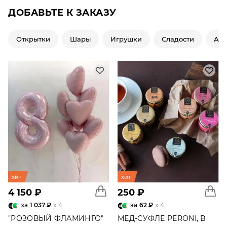
ДОБАВЬТЕ К ЗАКАЗУ
Открытки
Шары
Игрушки
Сладости
Ар
хит
хит
4 150 ₽
250 ₽
за
1 037 ₽
x 4
за
62 ₽
x 4
"РОЗОВЫЙ ФЛАМИНГО"
МЕД-СУФЛЕ PERONI, В