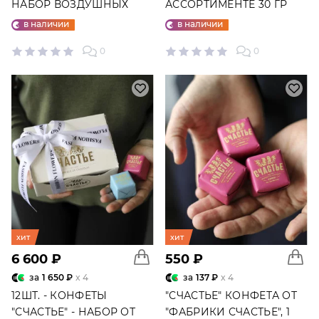
НАБОР ВОЗДУШНЫХ
АССОРТИМЕНТЕ 30 ГР
ШАРОВ №25
в наличии
в наличии
0
0
хит
хит
6 600 ₽
550 ₽
за
1 650 ₽
x 4
за
137 ₽
x 4
12ШТ. - КОНФЕТЫ
"СЧАСТЬЕ" КОНФЕТА ОТ
"СЧАСТЬЕ" - НАБОР ОТ
"ФАБРИКИ СЧАСТЬЕ", 1