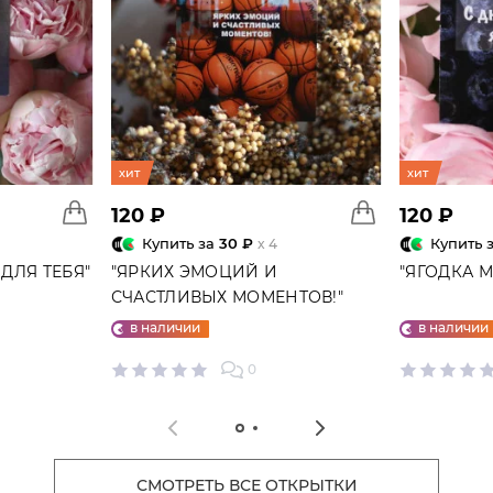
хит
хит
120 ₽
120 ₽
Купить за
30 ₽
Купить 
x 4
ДЛЯ ТЕБЯ"
"ЯРКИХ ЭМОЦИЙ И
"ЯГОДКА 
СЧАСТЛИВЫХ МОМЕНТОВ!"
ОТКРЫТКА
в наличии
в наличии
0
СМОТРЕТЬ ВСЕ ОТКРЫТКИ