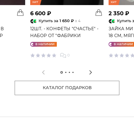
хит
хит
6 600 ₽
2 350 ₽
Купить за
1 650 ₽
Купить 
x 4
 В
12ШТ. - КОНФЕТЫ "СЧАСТЬЕ" -
ЗАЙКА МИ
ГР
НАБОР ОТ "ФАБРИКИ
18 СМ, МЯ
СЧАСТЬЕ"
в наличии
в наличии
0
КАТАЛОГ ПОДАРКОВ