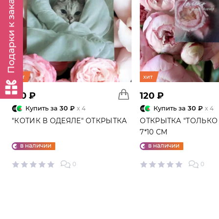
Подарки к заказу
хит
хит
120 ₽
120 ₽
Купить за
30 ₽
Купить за
30 ₽
x 4
x 4
"КОТИК В ОДЕЯЛЕ" ОТКРЫТКА
ОТКРЫТКА "ТОЛЬКО 
7*10 СМ
в наличии
в наличии
0
0