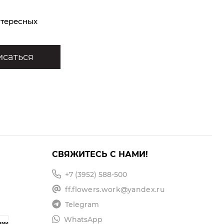
нтересных
саться
СВЯЖИТЕСЬ С НАМИ!
+7 (3952) 588-500
ff.flowers.work@yandex.ru
Telegram
WhatsApp