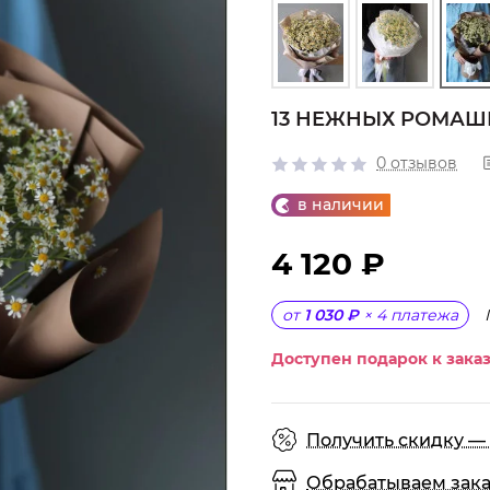
13 НЕЖНЫХ РОМАШ
0 отзывов
в наличии
4 120 ₽
от
1 030 ₽
×
4
платежа
Доступен подарок к заказ
Получить скидку — 
Обрабатываем заказы