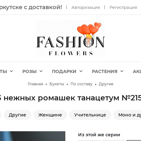
ркутске с доставкой!
Авторизация
Регистрация
ЕТЫ
РОЗЫ
ПОДАРКИ
РАСТЕНИЯ
АК
Главная
Букеты
По составу
Другие
3 нежных ромашек танацетум №21
Другие
Женщине
Учительнице
Моно и д
Из этой же серии