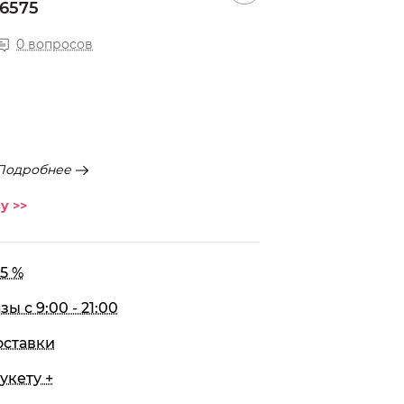
6575
0 вопросов
Подробнее
у >>
5 %
 с 9:00 - 21:00
оставки
укету +