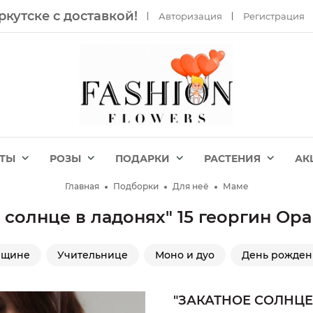
ркутске с доставкой!
Авторизация
Регистрация
ЕТЫ
РОЗЫ
ПОДАРКИ
РАСТЕНИЯ
АК
Главная
Подборки
Для неё
Маме
 солнце в ладонях" 15 георгин О
нщине
Учительнице
Моно и дуо
День рожден
"ЗАКАТНОЕ СОЛНЦЕ 