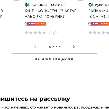
Купить за
1 650 ₽
Купить 
x 4
 В
12ШТ. - КОНФЕТЫ "СЧАСТЬЕ" -
ЗАЙКА МИ
ГР
НАБОР ОТ "ФАБРИКИ
18 СМ, МЯ
СЧАСТЬЕ"
в наличии
в наличии
0
КАТАЛОГ ПОДАРКОВ
ишитесь на рассылку
в числе первых, кто узнает о новинках, распродажах и и