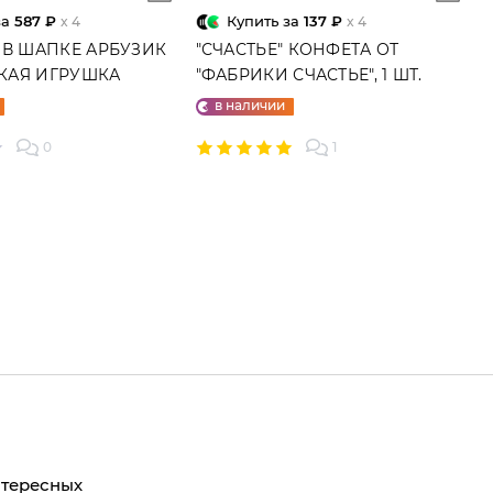
за
587 ₽
Купить за
137 ₽
x 4
x 4
 В ШАПКЕ АРБУЗИК
"СЧАСТЬЕ" КОНФЕТА ОТ
ГКАЯ ИГРУШКА
"ФАБРИКИ СЧАСТЬЕ", 1 ШТ.
в наличии
0
1
нтересных