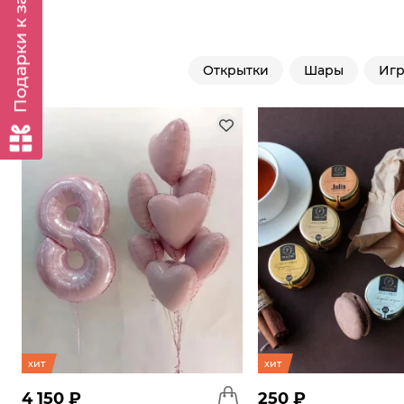
Подарки к заказу
Открытки
Шары
Иг
хит
хит
4 150 ₽
250 ₽