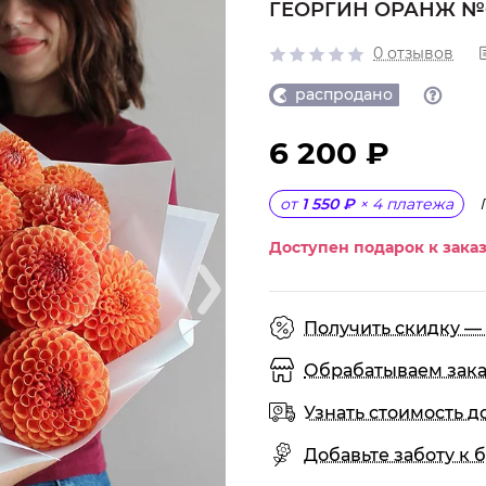
ГЕОРГИН ОРАНЖ №
0 отзывов
распродано
6 200 ₽
от
1 550 ₽
×
4
платежа
Доступен подарок к заказ
Получить скидку — 
Обрабатываем заказы
Узнать стоимость д
Добавьте заботу к б