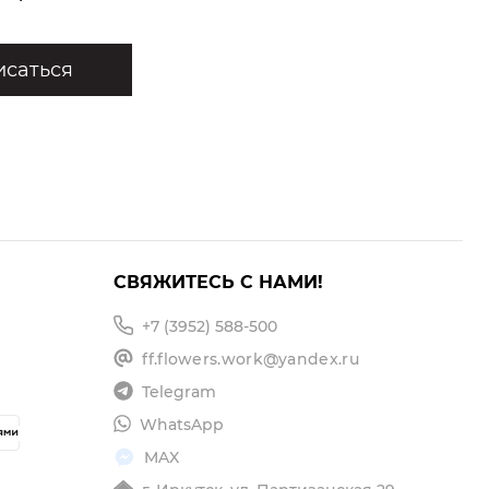
саться
СВЯЖИТЕСЬ С НАМИ!
+7 (3952) 588-500
ff.flowers.work@yandex.ru
Telegram
WhatsApp
MAX