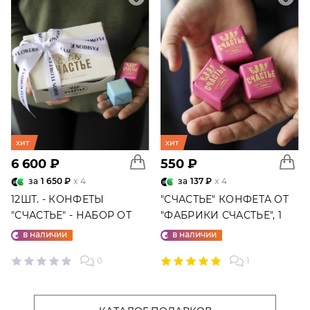
хит
хит
6 600 ₽
550 ₽
за
1 650 ₽
x 4
за
137 ₽
x 4
12ШТ. - КОНФЕТЫ
"СЧАСТЬЕ" КОНФЕТА ОТ
"СЧАСТЬЕ" - НАБОР ОТ
"ФАБРИКИ СЧАСТЬЕ", 1
"ФАБРИКИ СЧАСТЬЕ"
ШТ.
в наличии
в наличии
0
1