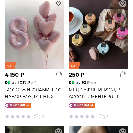
хит
хит
4 150 ₽
250 ₽
за
1 037 ₽
x 4
за
62 ₽
x 4
"РОЗОВЫЙ ФЛАМИНГО"
МЕД-СУФЛЕ PERONI, В
НАБОР ВОЗДУШНЫХ
АССОРТИМЕНТЕ 30 ГР
ШАРОВ №25
в наличии
в наличии
0
0