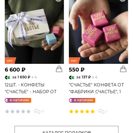
хит
хит
6 600 ₽
550 ₽
за
1 650 ₽
x 4
за
137 ₽
x 4
12ШТ. - КОНФЕТЫ
"СЧАСТЬЕ" КОНФЕТА ОТ
"СЧАСТЬЕ" - НАБОР ОТ
"ФАБРИКИ СЧАСТЬЕ", 1
"ФАБРИКИ СЧАСТЬЕ"
ШТ.
в наличии
в наличии
0
1
КАТАЛОГ ПОДАРКОВ