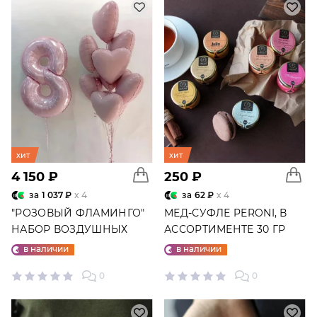
хит
хит
4 150 ₽
250 ₽
за
1 037 ₽
x 4
за
62 ₽
x 4
"РОЗОВЫЙ ФЛАМИНГО"
МЕД-СУФЛЕ PERONI, В
НАБОР ВОЗДУШНЫХ
АССОРТИМЕНТЕ 30 ГР
ШАРОВ №25
в наличии
в наличии
0
0