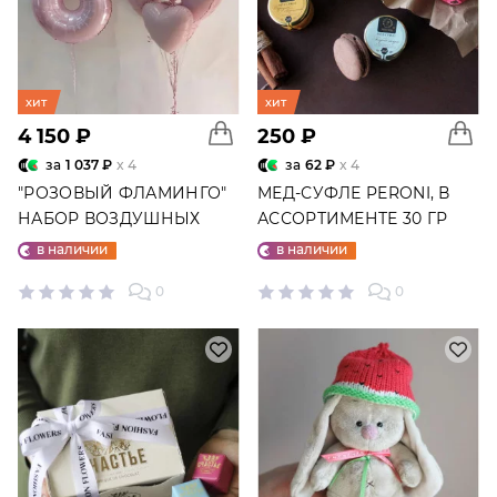
хит
хит
4 150 ₽
250 ₽
за
1 037 ₽
x 4
за
62 ₽
x 4
"РОЗОВЫЙ ФЛАМИНГО"
МЕД-СУФЛЕ PERONI, В
НАБОР ВОЗДУШНЫХ
АССОРТИМЕНТЕ 30 ГР
ШАРОВ №25
в наличии
в наличии
0
0