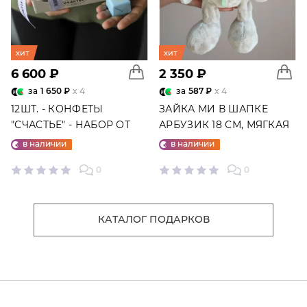
хит
хит
6 600 ₽
2 350 ₽
за
1 650 ₽
x 4
за
587 ₽
x 4
12ШТ. - КОНФЕТЫ
ЗАЙКА МИ В ШАПКЕ
"СЧАСТЬЕ" - НАБОР ОТ
АРБУЗИК 18 СМ, МЯГКАЯ
"ФАБРИКИ СЧАСТЬЕ"
ИГРУШКА
в наличии
в наличии
0
0
КАТАЛОГ ПОДАРКОВ