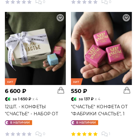
0
0
хит
хит
6 600 ₽
550 ₽
за
1 650 ₽
x 4
за
137 ₽
x 4
12ШТ. - КОНФЕТЫ
"СЧАСТЬЕ" КОНФЕТА ОТ
"СЧАСТЬЕ" - НАБОР ОТ
"ФАБРИКИ СЧАСТЬЕ", 1
"ФАБРИКИ СЧАСТЬЕ"
ШТ.
в наличии
в наличии
0
1