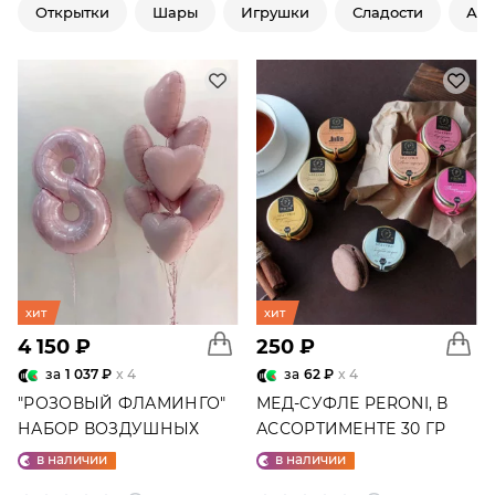
Открытки
Шары
Игрушки
Сладости
Ар
хит
хит
4 150 ₽
250 ₽
за
1 037 ₽
x 4
за
62 ₽
x 4
"РОЗОВЫЙ ФЛАМИНГО"
МЕД-СУФЛЕ PERONI, В
НАБОР ВОЗДУШНЫХ
АССОРТИМЕНТЕ 30 ГР
ШАРОВ №25
в наличии
в наличии