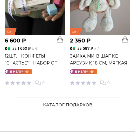
хит
хит
6 600 ₽
2 350 ₽
за
1 650 ₽
x 4
за
587 ₽
x 4
12ШТ. - КОНФЕТЫ
ЗАЙКА МИ В ШАПКЕ
"СЧАСТЬЕ" - НАБОР ОТ
АРБУЗИК 18 СМ, МЯГКАЯ
"ФАБРИКИ СЧАСТЬЕ"
ИГРУШКА
в наличии
в наличии
0
0
КАТАЛОГ ПОДАРКОВ