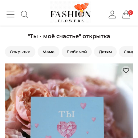
0
"Ты - моё счастье" открытка
Открытки
Маме
Любимой
Детям
Свида