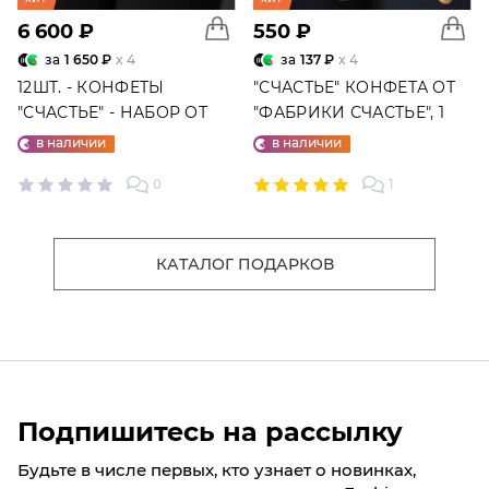
6 600 ₽
550 ₽
за
1 650 ₽
x 4
за
137 ₽
x 4
12ШТ. - КОНФЕТЫ
"СЧАСТЬЕ" КОНФЕТА ОТ
"СЧАСТЬЕ" - НАБОР ОТ
"ФАБРИКИ СЧАСТЬЕ", 1
"ФАБРИКИ СЧАСТЬЕ"
ШТ.
в наличии
в наличии
0
1
КАТАЛОГ ПОДАРКОВ
Подпишитесь на рассылку
Будьте в числе первых, кто узнает о новинках,