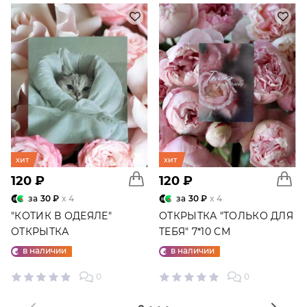
хит
хит
120 ₽
120 ₽
за
30 ₽
x 4
за
30 ₽
x 4
"КОТИК В ОДЕЯЛЕ"
ОТКРЫТКА "ТОЛЬКО ДЛЯ
ОТКРЫТКА
ТЕБЯ" 7*10 СМ
в наличии
в наличии
0
0