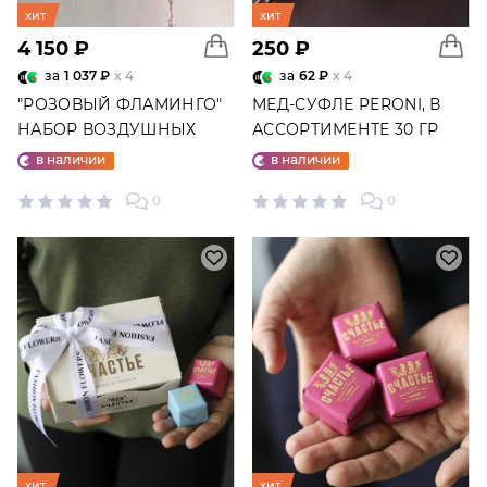
хит
хит
4 150 ₽
250 ₽
за
1 037 ₽
x 4
за
62 ₽
x 4
"РОЗОВЫЙ ФЛАМИНГО"
МЕД-СУФЛЕ PERONI, В
НАБОР ВОЗДУШНЫХ
АССОРТИМЕНТЕ 30 ГР
ШАРОВ №25
в наличии
в наличии
0
0
хит
хит