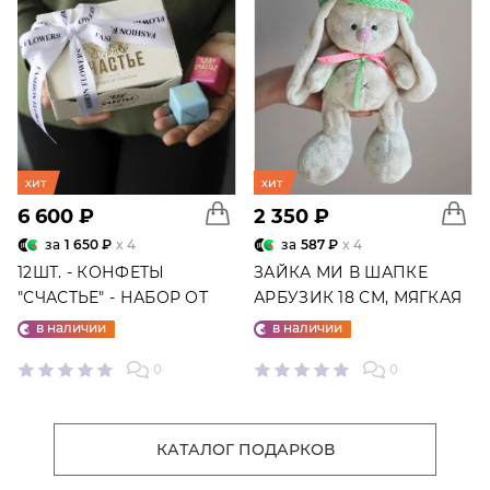
хит
хит
6 600 ₽
2 350 ₽
за
1 650 ₽
x 4
за
587 ₽
x 4
12ШТ. - КОНФЕТЫ
ЗАЙКА МИ В ШАПКЕ
"СЧАСТЬЕ" - НАБОР ОТ
АРБУЗИК 18 СМ, МЯГКАЯ
"ФАБРИКИ СЧАСТЬЕ"
ИГРУШКА
в наличии
в наличии
0
0
КАТАЛОГ ПОДАРКОВ