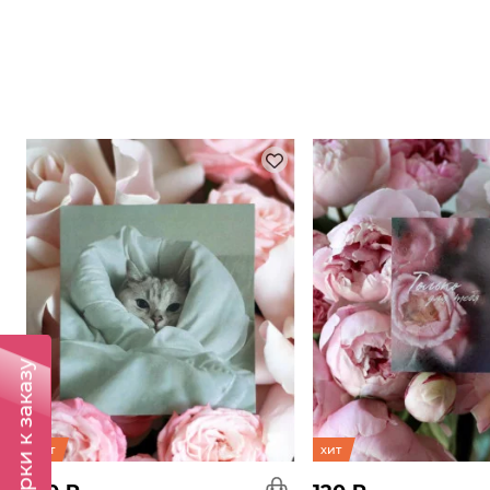
Подарки к заказу
хит
хит