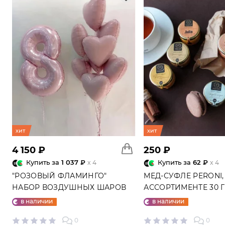
хит
хит
4 150 ₽
250 ₽
Купить за
1 037 ₽
Купить за
62 ₽
x 4
x 4
"РОЗОВЫЙ ФЛАМИНГО"
МЕД-СУФЛЕ PERONI,
НАБОР ВОЗДУШНЫХ ШАРОВ
АССОРТИМЕНТЕ 30 
№25
в наличии
в наличии
0
0