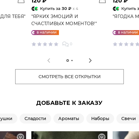
120 ₽
120 ₽
Купить за
30 ₽
Купить 
x 4
ДЛЯ ТЕБЯ"
"ЯРКИХ ЭМОЦИЙ И
"ЯГОДКА 
СЧАСТЛИВЫХ МОМЕНТОВ!"
ОТКРЫТКА
в наличии
в наличии
0
СМОТРЕТЬ ВСЕ ОТКРЫТКИ
ДОБАВЬТЕ К ЗАКАЗУ
рушки
Сладости
Ароматы
Наборы
Свечи