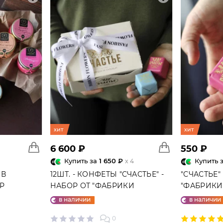
хит
хит
6 600 ₽
550 ₽
Купить за
1 650 ₽
Купить 
x 4
 В
12ШТ. - КОНФЕТЫ "СЧАСТЬЕ" -
"СЧАСТЬЕ"
ГР
НАБОР ОТ "ФАБРИКИ
"ФАБРИКИ 
СЧАСТЬЕ"
в наличии
в наличии
0