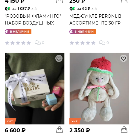
4 150 ₽
250 ₽
за
1 037 ₽
x 4
за
62 ₽
x 4
"РОЗОВЫЙ ФЛАМИНГО"
МЕД-СУФЛЕ PERONI, В
НАБОР ВОЗДУШНЫХ
АССОРТИМЕНТЕ 30 ГР
ШАРОВ №25
в наличии
в наличии
0
0
хит
хит
6 600 ₽
2 350 ₽