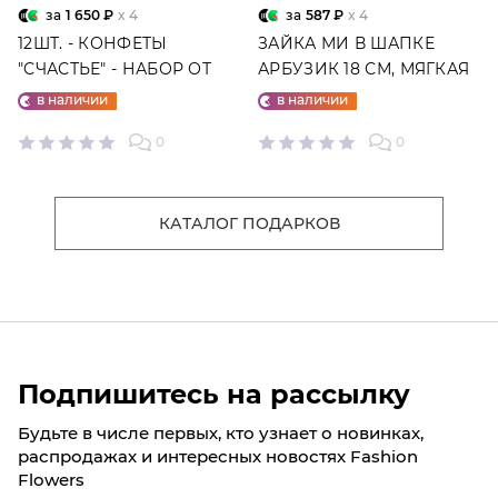
за
1 650 ₽
x 4
за
587 ₽
x 4
12ШТ. - КОНФЕТЫ
ЗАЙКА МИ В ШАПКЕ
"СЧАСТЬЕ" - НАБОР ОТ
АРБУЗИК 18 СМ, МЯГКАЯ
"ФАБРИКИ СЧАСТЬЕ"
ИГРУШКА
в наличии
в наличии
0
0
КАТАЛОГ ПОДАРКОВ
Подпишитесь на рассылку
Будьте в числе первых, кто узнает о новинках,
распродажах и интересных новостях Fashion
Flowers