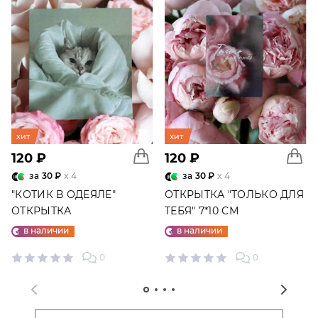
хит
хит
120 ₽
120 ₽
за
30 ₽
x 4
за
30 ₽
x 4
"КОТИК В ОДЕЯЛЕ"
ОТКРЫТКА "ТОЛЬКО ДЛЯ
ОТКРЫТКА
ТЕБЯ" 7*10 СМ
в наличии
в наличии
0
0