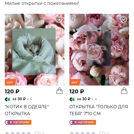
Милые открытки с пожеланиями!
хит
хит
120 ₽
120 ₽
за
30 ₽
x 4
за
30 ₽
x 4
"КОТИК В ОДЕЯЛЕ"
ОТКРЫТКА "ТОЛЬКО ДЛЯ
ОТКРЫТКА
ТЕБЯ" 7*10 СМ
в наличии
в наличии
0
0