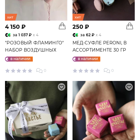
хит
хит
4 150 ₽
250 ₽
за
1 037 ₽
x 4
за
62 ₽
x 4
"РОЗОВЫЙ ФЛАМИНГО"
МЕД-СУФЛЕ PERONI, В
НАБОР ВОЗДУШНЫХ
АССОРТИМЕНТЕ 30 ГР
ШАРОВ №25
в наличии
в наличии
0
0