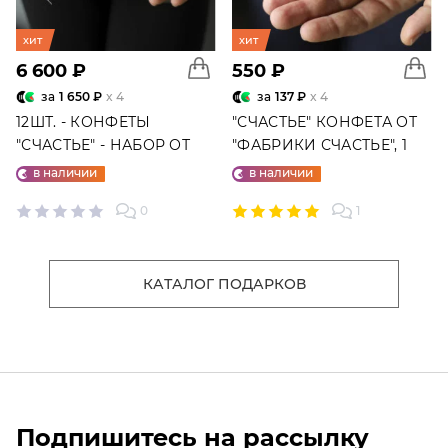
хит
хит
6 600 ₽
550 ₽
за
1 650 ₽
x 4
за
137 ₽
x 4
12ШТ. - КОНФЕТЫ
"СЧАСТЬЕ" КОНФЕТА ОТ
"СЧАСТЬЕ" - НАБОР ОТ
"ФАБРИКИ СЧАСТЬЕ", 1
"ФАБРИКИ СЧАСТЬЕ"
ШТ.
в наличии
в наличии
0
1
КАТАЛОГ ПОДАРКОВ
Подпишитесь на рассылку