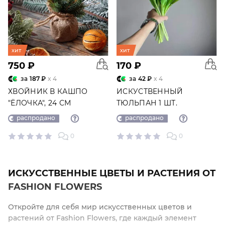
хит
хит
750 ₽
170 ₽
за
187 ₽
x 4
за
42 ₽
x 4
ХВОЙНИК В КАШПО
ИСКУСТВЕННЫЙ
"ЁЛОЧКА", 24 СМ
ТЮЛЬПАН 1 ШТ.
распродано
распродано
0
0
ИСКУССТВЕННЫЕ ЦВЕТЫ И РАСТЕНИЯ ОТ
FASHION FLOWERS
Откройте для себя мир искусственных цветов и
растений от Fashion Flowers, где каждый элемент