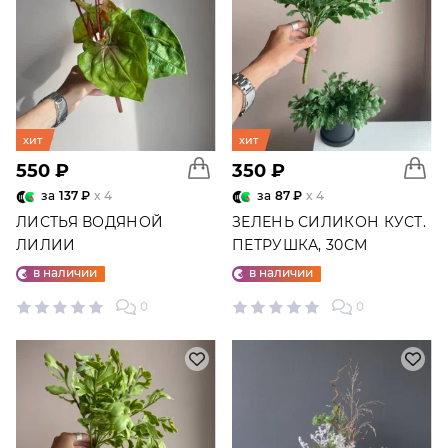
хит
хит
550 ₽
350 ₽
за
137 ₽
x 4
за
87 ₽
x 4
ЛИСТЬЯ ВОДЯНОЙ
ЗЕЛЕНЬ СИЛИКОН КУСТ.
ЛИЛИИ
ПЕТРУШКА, 30СМ
в наличии
в наличии
0
0