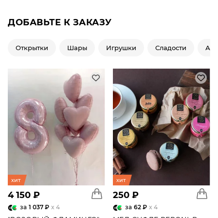
ДОБАВЬТЕ К ЗАКАЗУ
Открытки
Шары
Игрушки
Сладости
Ар
хит
хит
4 150 ₽
250 ₽
за
1 037 ₽
x 4
за
62 ₽
x 4