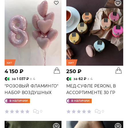
хит
хит
4 150 ₽
250 ₽
за
1 037 ₽
x 4
за
62 ₽
x 4
"РОЗОВЫЙ ФЛАМИНГО"
МЕД-СУФЛЕ PERONI, В
НАБОР ВОЗДУШНЫХ
АССОРТИМЕНТЕ 30 ГР
ШАРОВ №25
в наличии
в наличии
0
0