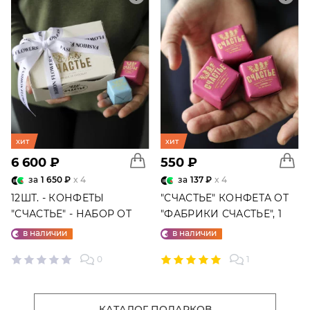
хит
хит
6 600 ₽
550 ₽
за
1 650 ₽
x 4
за
137 ₽
x 4
12ШТ. - КОНФЕТЫ
"СЧАСТЬЕ" КОНФЕТА ОТ
"СЧАСТЬЕ" - НАБОР ОТ
"ФАБРИКИ СЧАСТЬЕ", 1
"ФАБРИКИ СЧАСТЬЕ"
ШТ.
в наличии
в наличии
0
1
КАТАЛОГ ПОДАРКОВ