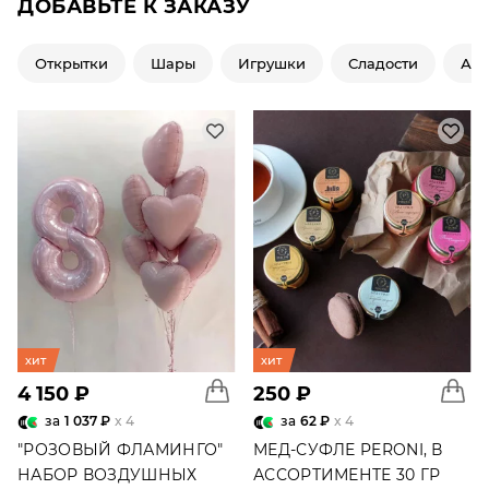
ДОБАВЬТЕ К ЗАКАЗУ
Открытки
Шары
Игрушки
Сладости
Ар
хит
хит
4 150 ₽
250 ₽
за
1 037 ₽
x 4
за
62 ₽
x 4
"РОЗОВЫЙ ФЛАМИНГО"
МЕД-СУФЛЕ PERONI, В
НАБОР ВОЗДУШНЫХ
АССОРТИМЕНТЕ 30 ГР