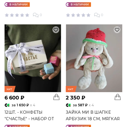
ШАРОВ №25
в наличии
в наличии
0
0
хит
хит
6 600 ₽
2 350 ₽
за
1 650 ₽
x 4
за
587 ₽
x 4
12ШТ. - КОНФЕТЫ
ЗАЙКА МИ В ШАПКЕ
"СЧАСТЬЕ" - НАБОР ОТ
АРБУЗИК 18 СМ, МЯГКАЯ
"ФАБРИКИ СЧАСТЬЕ"
ИГРУШКА
в наличии
в наличии