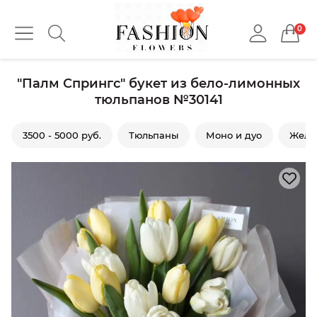
0
"Палм Спрингс" букет из бело-лимонных
тюльпанов №30141
3500 - 5000 руб.
Тюльпаны
Моно и дуо
Желт